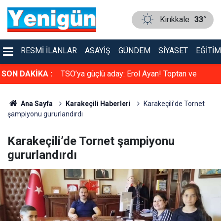
Kırıkkale
33°
RESMI İLANLAR
ASAYIŞ
GÜNDEM
SIYASET
EĞITIM
faya çarpıştı
SON DAKİKA :
TSO’ya güçlü aday: Erol Ayan! Toptan ve
Perakende Gıdacılar Grubunda yarışacak
Ana Sayfa
Karakeçili Haberleri
Karakeçili’de Tornet
şampiyonu gururlandırdı
Karakeçili’de Tornet şampiyonu
gururlandırdı