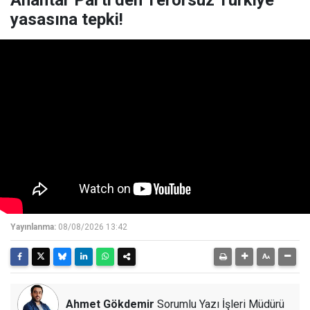
Anahtar Parti’den Terörsüz Türkiye
yasasına tepki!
Yayınlanma:
08/08/2026 13:42
Ahmet Gökdemir
Sorumlu Yazı İşleri Müdürü