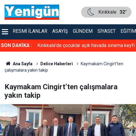
Kırıkkale
32°
RESMI İLANLAR
ASAYIŞ
GÜNDEM
SIYASET
EĞITIM
cın altında ölü
SON DAKİKA :
Kırıkkale’de çocuklar açık havada sinema keyfi
de yakalandı
yaşadı
Ana Sayfa
Delice Haberleri
Kaymakam Cingirt’ten
çalışmalara yakın takip
Kaymakam Cingirt’ten çalışmalara
yakın takip