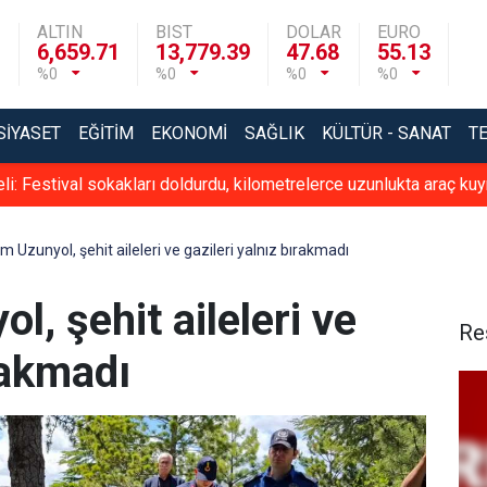
ALTIN
BIST
DOLAR
EURO
6,659.71
13,779.39
47.68
55.13
%0
%0
%0
%0
SIYASET
EĞITIM
EKONOMI
SAĞLIK
KÜLTÜR - SANAT
T
eli: Festival sokakları doldurdu, kilometrelerce uzunlukta araç kuy
Uzunyol, şehit aileleri ve gazileri yalnız bırakmadı
 şehit aileleri ve
Re
rakmadı