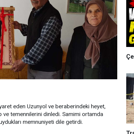
Çe
iyaret eden Uzunyol ve beraberindeki heyet,
ep ve temennilerini dinledi. Samimi ortamda
ydukları memnuniyeti dile getirdi.
Tr