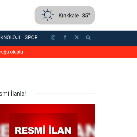
Kırıkkale
35°
EKNOLOJI
SPOR
ruğu oluştu
Binde bir görüyordu, kornea nakli
smi İlanlar