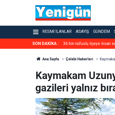
RESMI İLANLAR
ASAYIŞ
GÜNDEM
SON DAKİKA :
36 bin nüfuslu ilçeye insan s
Ana Sayfa
Çelebi Haberleri
Kaymakam 
Kaymakam Uzunyol,
gazileri yalnız bı