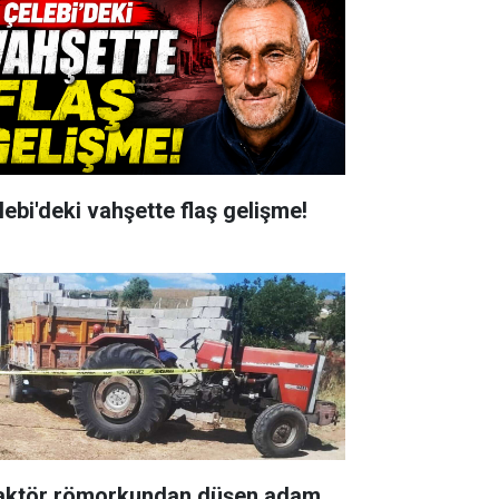
lebi'deki vahşette flaş gelişme!
aktör römorkundan düşen adam