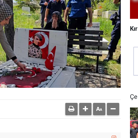
Kı
Çe