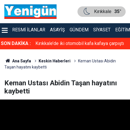
Kırıkkale
35°
RESMI İLANLAR
ASAYIŞ
GÜNDEM
SIYASET
EĞITIM
asiyet!
SON DAKİKA :
Kırıkkale’de iki otomobil kafa kafaya çarpıştı
Ana Sayfa
Keskin Haberleri
Keman Ustası Abidin
Taşan hayatını kaybetti
Keman Ustası Abidin Taşan hayatını
kaybetti