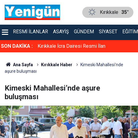
Kırıkkale
35°
RESMI İLANLAR
ASAYIŞ
GÜNDEM
SIYASET
EĞITIM
SON DAKİKA :
Kırıkkale’de iki otomobil kafa kafaya çarpıştı
Ana Sayfa
Kırıkkale Haber
Kimeski Mahallesi’nde
aşure buluşması
Kimeski Mahallesi’nde aşure
buluşması