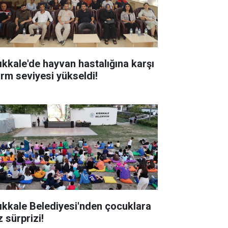
rıkkale'de hayvan hastalığına karşı
arm seviyesi yükseldi!
rıkkale Belediyesi'nden çocuklara
 sürprizi!