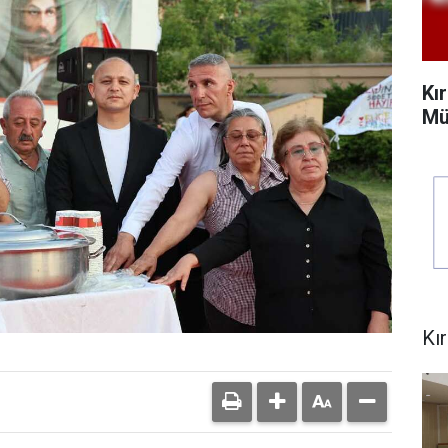
Kı
Mü
Kı