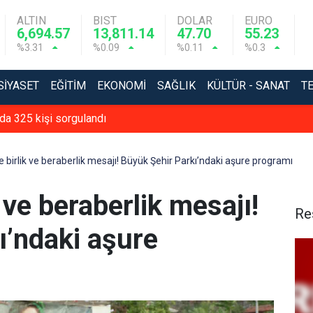
ALTIN
BIST
DOLAR
EURO
6,694.57
13,811.14
47.70
55.23
%3.31
%0.09
%0.11
%0.3
SIYASET
EĞITIM
EKONOMI
SAĞLIK
KÜLTÜR - SANAT
T
da 325 kişi sorgulandı
de birlik ve beraberlik mesajı! Büyük Şehir Parkı’ndaki aşure programı
k ve beraberlik mesajı!
Re
ı’ndaki aşure