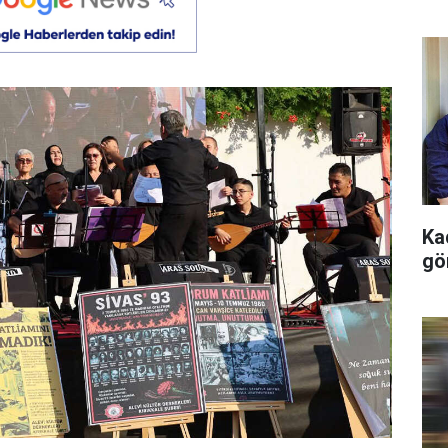
Kad
gö