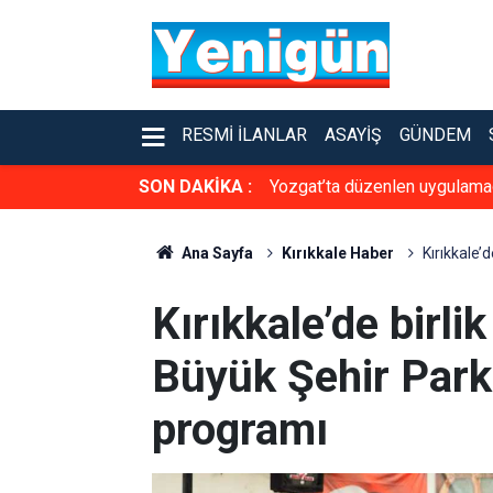
RESMI İLANLAR
ASAYIŞ
GÜNDEM
SON DAKİKA :
Yozgat’ta düzenlen uygulama
Ana Sayfa
Kırıkkale Haber
Kırıkkale’
Kırıkkale’de birli
Büyük Şehir Park
programı