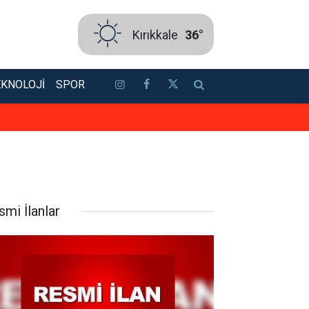
Kırıkkale
36°
EKNOLOJI
SPOR
Yozgat’ta duman ve sıcak içinde
smi İlanlar