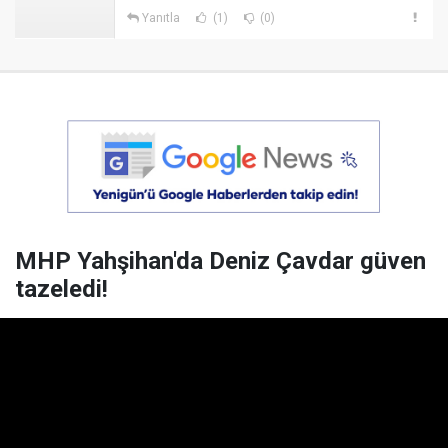
Yanıtla
(1)
(0)
MHP Yahşihan'da Deniz Çavdar güven
tazeledi!