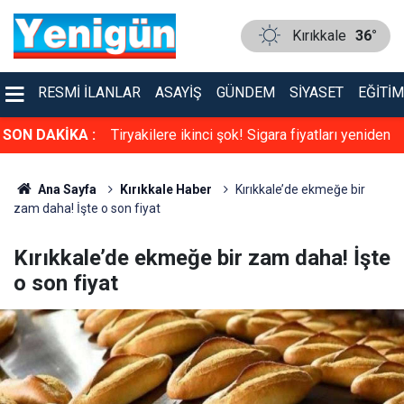
Kırıkkale
36°
RESMI İLANLAR
ASAYIŞ
GÜNDEM
SIYASET
EĞITIM
kkale bu düğünü
SON DAKİKA :
Tiryakilere ikinci şok! Sigara fiyatları yeniden
zamlandı
Ana Sayfa
Kırıkkale Haber
Kırıkkale’de ekmeğe bir
zam daha! İşte o son fiyat
Kırıkkale’de ekmeğe bir zam daha! İşte
o son fiyat