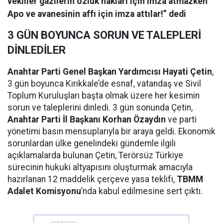
vekiller gazilerin özlük hakları için imza atmazken
Apo ve avanesinin affı için imza attılar!” dedi
3 GÜN BOYUNCA SORUN VE TALEPLERİ
DİNLEDİLER
Anahtar Parti Genel Başkan Yardımcısı Hayati Çetin
,
3 gün boyunca Kırıkkale’de esnaf, vatandaş ve Sivil
Toplum Kuruluşları başta olmak üzere her kesimin
sorun ve taleplerini dinledi. 3 gün sonunda Çetin,
Anahtar Parti İl Başkanı Korhan Özaydın
ve parti
yönetimi basın mensuplarıyla bir araya geldi. Ekonomik
sorunlardan ülke genelindeki gündemle ilgili
açıklamalarda bulunan Çetin, Terörsüz Türkiye
sürecinin hukuki altyapısını oluşturmak amacıyla
hazırlanan 12 maddelik çerçeve yasa teklifi,
TBMM
Adalet Komisyonu
’nda kabul edilmesine sert çıktı.