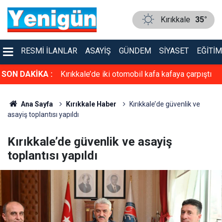
Kırıkkale
35°
RESMI İLANLAR
ASAYIŞ
GÜNDEM
SIYASET
EĞITIM
faya çarpıştı
SON DAKİKA :
TSO’ya güçlü aday: Erol Ayan! Toptan ve
Perakende Gıdacılar Grubunda yarışacak
Ana Sayfa
Kırıkkale Haber
Kırıkkale’de güvenlik ve
asayiş toplantısı yapıldı
Kırıkkale’de güvenlik ve asayiş
toplantısı yapıldı