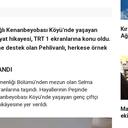
Kı
bağlı Kenanbeyobası Köyü’nde yaşayan
Ağ
yat hikayesi, TRT 1 ekranlarına konu oldu.
ne destek olan Pehlivanlı, herkese örnek
ANDI
menliği Bölümü’nden mezun olan Selma
ranlarına taşındı. Hayallerinin Peşinde
anbeyobası Köyü’nde yaşayan genç çiftçi
ikâyesine yer verildi.
Ma
eki