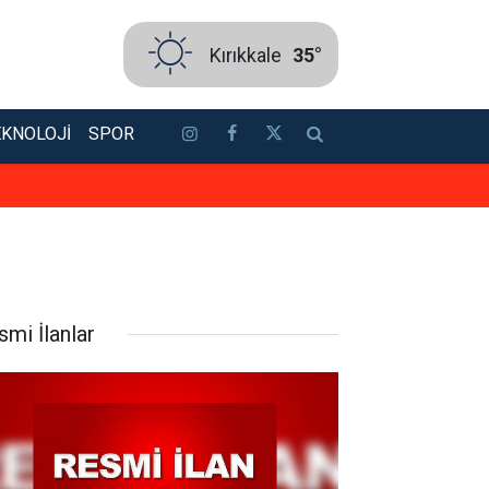
Kırıkkale
35°
EKNOLOJI
SPOR
Kırıkkale’de her sabah aynı hassa
smi İlanlar