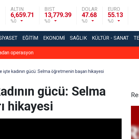
ALTIN
BIST
DOLAR
EURO
6,659.71
13,779.39
47.68
55.13
%0
%0
%0
%0
SIYASET
EĞITIM
EKONOMI
SAĞLIK
KÜLTÜR - SANAT
T
madan operasyon
de işte kadının gücü: Selma öğretmenin başarı hikayesi
 kadının gücü: Selma
Re
ı hikayesi