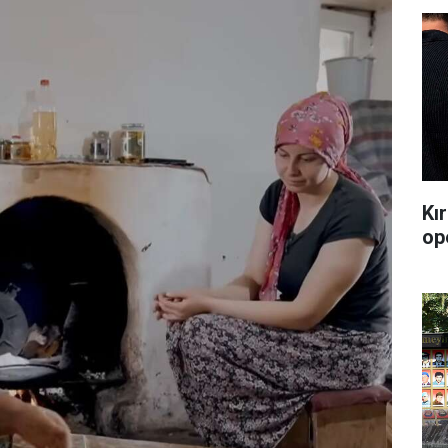
Kı
op