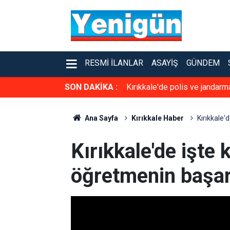
RESMI İLANLAR
ASAYIŞ
GÜNDEM
SON DAKİKA :
Kırıkkale'de polis ve jandar
Ana Sayfa
Kırıkkale Haber
Kırıkkale'
Kırıkkale'de işte
öğretmenin başar