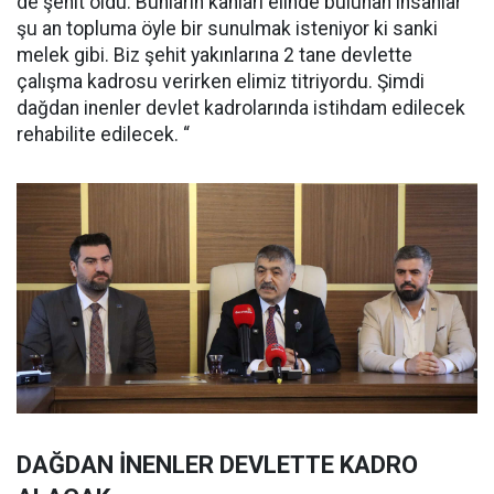
de şehit oldu. Bunların kanları elinde bulunan insanlar
şu an topluma öyle bir sunulmak isteniyor ki sanki
melek gibi. Biz şehit yakınlarına 2 tane devlette
çalışma kadrosu verirken elimiz titriyordu. Şimdi
dağdan inenler devlet kadrolarında istihdam edilecek
rehabilite edilecek. “
DAĞDAN İNENLER DEVLETTE KADRO