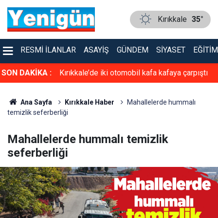
Kırıkkale
35°
RESMI İLANLAR
ASAYIŞ
GÜNDEM
SIYASET
EĞITIM
asiyet!
SON DAKİKA :
Kırıkkale’de iki otomobil kafa kafaya çarpıştı
Ana Sayfa
Kırıkkale Haber
Mahallelerde hummalı
temizlik seferberliği
Mahallelerde hummalı temizlik
seferberliği