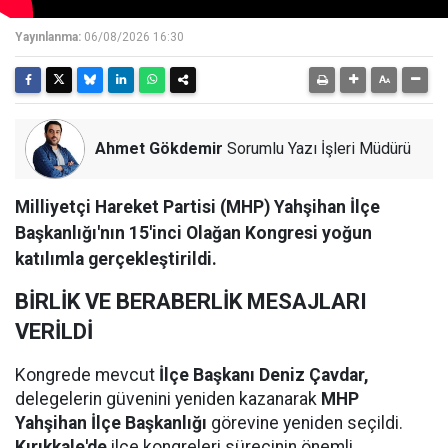
Yayınlanma:
06/08/2026 16:30
Ahmet Gökdemir
Sorumlu Yazı İşleri Müdürü
Milliyetçi Hareket Partisi (MHP) Yahşihan İlçe
Başkanlığı'nın 15'inci Olağan Kongresi yoğun
katılımla gerçekleştirildi.
BİRLİK VE BERABERLİK MESAJLARI
VERİLDİ
Kongrede mevcut
İlçe Başkanı Deniz Çavdar,
delegelerin güvenini yeniden kazanarak
MHP
Yahşihan İlçe Başkanlığı
görevine yeniden seçildi.
Kırıkkale'de
ilçe kongreleri sürecinin önemli