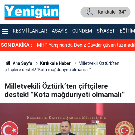
Kırıkkale
34°
RESMI İLANLAR
ASAYIŞ
GÜNDEM
SIYASET
EĞITIM
üven tazeledi!
SON DAKİKA :
Konser gibi sünnet düğünü: Kırıkkale bu düğün
konuşuyor
Ana Sayfa
Kırıkkale Haber
Milletvekili Öztürk’ten
çiftçilere destek! “Kota mağduriyeti olmamalı”
Milletvekili Öztürk’ten çiftçilere
destek! “Kota mağduriyeti olmamalı”