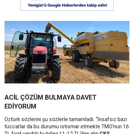
ACİL ÇÖZÜM BULMAYA DAVET
EDİYORUM
Öztürk sözlerini şu sözlerle tamamladı. “İnsafsız bazı
tüccarlar da bu durumu istismar etmekte TMO’nun 16
TL fiyat verdiği buğdayı 11-12 TL’den alıp
ÇKS