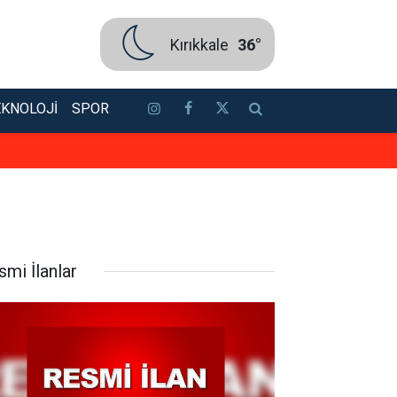
Kırıkkale
36°
EKNOLOJI
SPOR
5G abone sayısı 4 ayda 44,5 mily
smi İlanlar