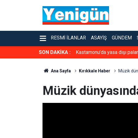
RESMI İLANLAR
ASAYIŞ
GÜNDEM
SON DAKİKA :
Ankara kedileri 27 ülkede 7 g
Ana Sayfa
Kırıkkale Haber
Müzik dün
Müzik dünyasında