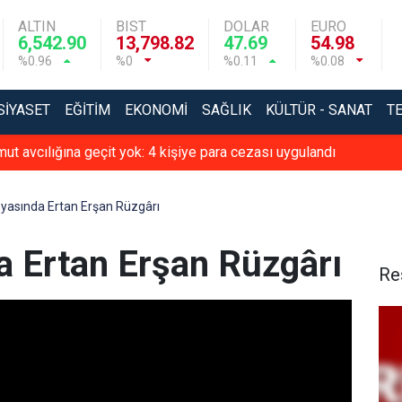
ALTIN
BIST
DOLAR
EURO
6,542.90
13,798.82
47.69
54.98
%0.96
%0
%0.11
%0.08
SIYASET
EĞITIM
EKONOMI
SAĞLIK
KÜLTÜR - SANAT
T
ün 24 saat canlı izlenebiliyor
yasında Ertan Erşan Rüzgârı
 Ertan Erşan Rüzgârı
Re