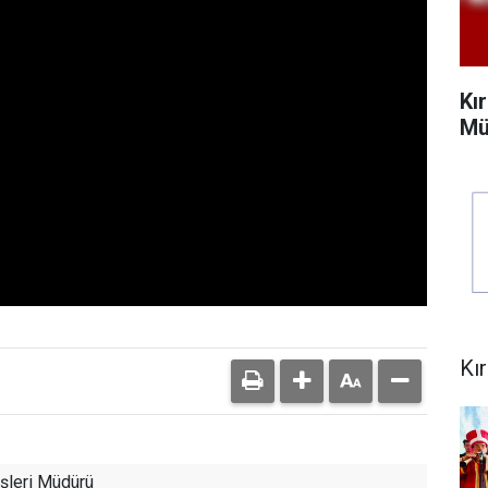
Kı
Mü
Kı
şleri Müdürü