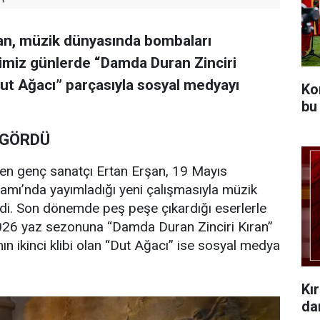
rşan, müzik dünyasında bombaları
imiz günlerde “Damda Duran Zinciri
“Dut Ağacı” parçasıyla sosyal medyayı
Ko
bu
 GÖRDÜ
işen genç sanatçı Ertan Erşan, 19 Mayıs
amı’nda yayımladığı yeni çalışmasıyla müzik
di. Son dönemde peş peşe çıkardığı eserlerle
2026 yaz sezonuna “Damda Duran Zinciri Kıran”
nın ikinci klibi olan “Dut Ağacı” ise sosyal medya
Kı
da