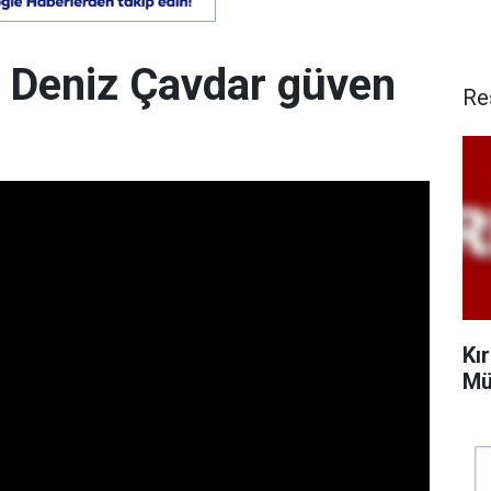
 Deniz Çavdar güven
Re
Kı
Mü