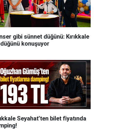
nser gibi sünnet düğünü: Kırıkkale
 düğünü konuşuyor
rıkkale Seyahat’ten bilet fiyatında
mping!