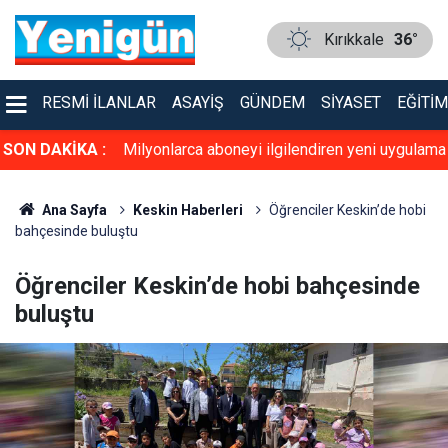
Kırıkkale
36°
RESMI İLANLAR
ASAYIŞ
GÜNDEM
SIYASET
EĞITIM
r: 7 Ağustos
SON DAKİKA :
Milyonlarca aboneyi ilgilendiren yeni uygulama
gündemde
Ana Sayfa
Keskin Haberleri
Öğrenciler Keskin’de hobi
bahçesinde buluştu
Öğrenciler Keskin’de hobi bahçesinde
buluştu