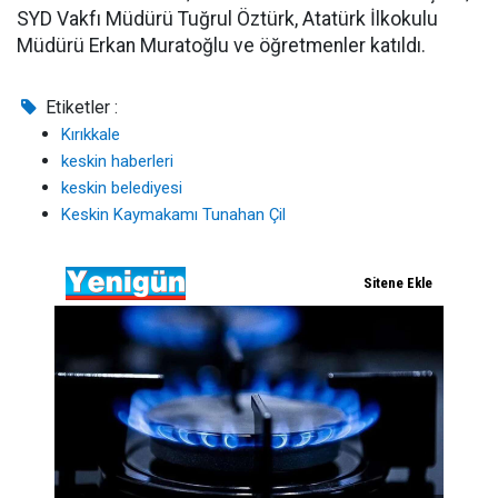
SYD Vakfı Müdürü Tuğrul Öztürk, Atatürk İlkokulu
Müdürü Erkan Muratoğlu ve öğretmenler katıldı.
Etiketler :
Kırıkkale
keskin haberleri
keskin belediyesi
Keskin Kaymakamı Tunahan Çil