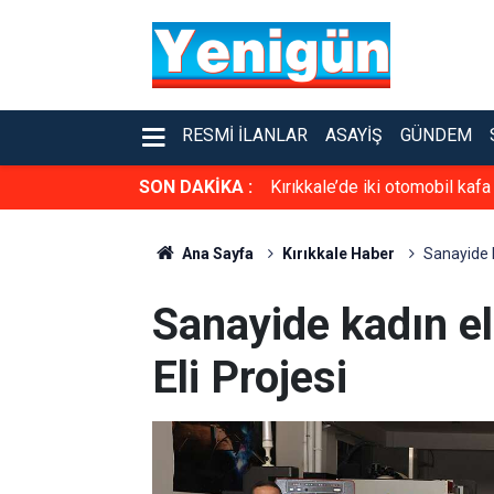
RESMI İLANLAR
ASAYIŞ
GÜNDEM
SON DAKİKA :
Kırıkkale’de iki otomobil kafa
Ana Sayfa
Kırıkkale Haber
Sanayide k
Sanayide kadın el
Eli Projesi