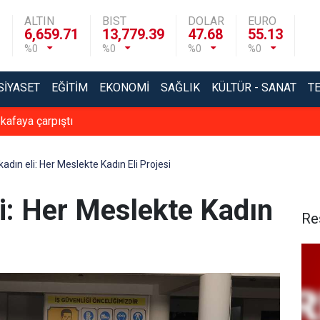
ALTIN
BIST
DOLAR
EURO
6,659.71
13,779.39
47.68
55.13
%0
%0
%0
%0
SIYASET
EĞITIM
EKONOMI
SAĞLIK
KÜLTÜR - SANAT
T
 kafaya çarpıştı
adın eli: Her Meslekte Kadın Eli Projesi
i: Her Meslekte Kadın
Re