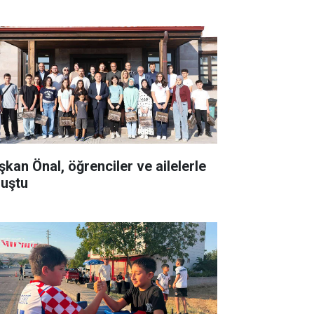
şkan Önal, öğrenciler ve ailelerle
luştu