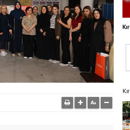
Kı
Kı