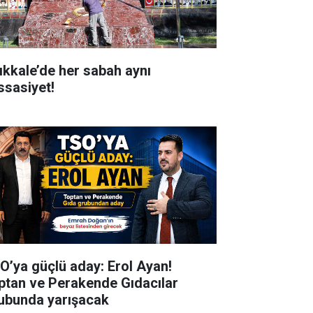
rıkkale’de her sabah aynı
ssasiyet!
O’ya güçlü aday: Erol Ayan!
ptan ve Perakende Gıdacılar
ubunda yarışacak