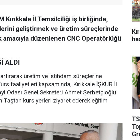
ırıkkale İl Temsilciliği iş birliğinde,
ilerini geliştirmek ve üretim süreçlerinde
Kı
mak amacıyla düzenlenen CNC Operatörlüğü
ha
İ ALDI
ni artırarak üretim ve istihdam süreçlerine
Kurs faaliyetleri kapsamında, Kırıkkale İŞKUR İl
ayi Odası Genel Sekreteri Ahmet Şerbetçioğlu
n Taştan kursiyerleri ziyaret ederek eğitim
TS
To
Gr