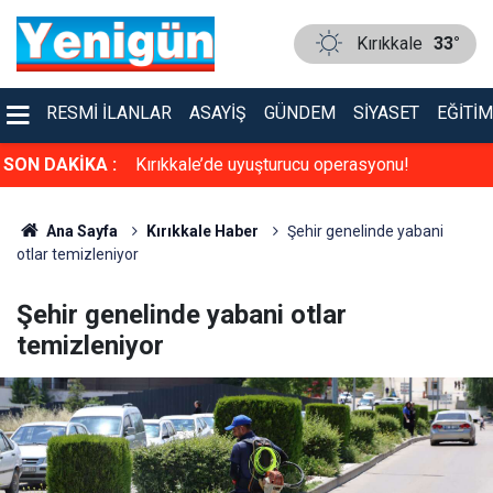
Kırıkkale
33°
RESMI İLANLAR
ASAYIŞ
GÜNDEM
SIYASET
EĞITIM
a sinema keyfi
SON DAKİKA :
Kırıkkale’de uyuşturucu operasyonu!
Ana Sayfa
Kırıkkale Haber
Şehir genelinde yabani
otlar temizleniyor
Şehir genelinde yabani otlar
temizleniyor