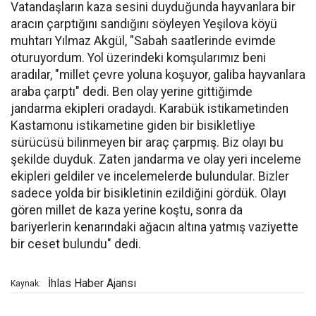
Vatandaşların kaza sesini duyduğunda hayvanlara bir
aracın çarptığını sandığını söyleyen Yeşilova köyü
muhtarı Yılmaz Akgül, "Sabah saatlerinde evimde
oturuyordum. Yol üzerindeki komşularımız beni
aradılar, "millet çevre yoluna koşuyor, galiba hayvanlara
araba çarptı" dedi. Ben olay yerine gittiğimde
jandarma ekipleri oradaydı. Karabük istikametinden
Kastamonu istikametine giden bir bisikletliye
sürücüsü bilinmeyen bir araç çarpmış. Biz olayı bu
şekilde duyduk. Zaten jandarma ve olay yeri inceleme
ekipleri geldiler ve incelemelerde bulundular. Bizler
sadece yolda bir bisikletinin ezildiğini gördük. Olayı
gören millet de kaza yerine koştu, sonra da
bariyerlerin kenarındaki ağacın altına yatmış vaziyette
bir ceset bulundu" dedi.
İhlas Haber Ajansı
Kaynak: