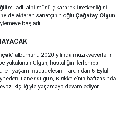
ğilim"
adlı albümünü çıkararak üretkenliğini
ine de aktaran sanatçının oğlu
Çağatay Olgun
öylemeye başladı.
TMAYACAK
Bıçak
" albümünü 2020 yılında müzikseverlerin
se yakalanan Olgun, hastalığın ilerlemesi
r süren yaşam mücadelesinin ardından 8 Eylül
kaybeden
Taner Olgun,
Kırıkkale'nin hafızasında
tevazı kişiliğiyle yaşamaya devam ediyor.