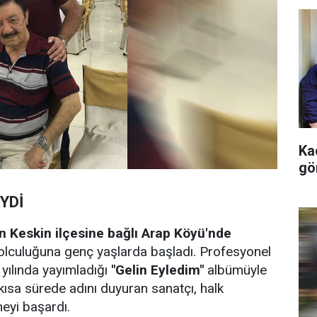
Kad
gö
YDİ
in Keskin ilçesine bağlı Arap Köyü'nde
lculuğuna genç yaşlarda başladı. Profesyonel
 yılında yayımladığı
"Gelin Eyledim"
albümüyle
kısa sürede adını duyuran sanatçı, halk
meyi başardı.