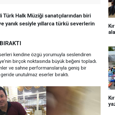
li Türk Halk Müziği sanatçılarından biri
 yanık sesiyle yıllarca türkü severlerin
Kı
al
BIRAKTI
eserleri kendine özgü yorumuyla seslendiren
iye'nin birçok noktasında büyük beğeni topladı.
ler ve sahne performanslarıyla geniş bir
, geride unutulmaz eserler bıraktı.
Kı
yaz