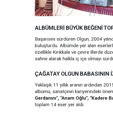
ALBÜMLERİ BÜYÜK BEĞENİ TO
Başarısını sürdüren Olgun, 2004 yılın
buluşturdu. Albümde yer alan eserle
özellikle Kırıkkale ve çevre illerde dü
sahne alarak halkla iç içe olmayı sürd
ÇAĞATAY OLGUN BABASININ İ
Yaklaşık 11 yıllık aranın ardından 2015
albümü, sanatçının kariyerindeki önem
Gerdanını", "Anam Oğlu", "Kadere B
toplam 14 eser yer aldı.