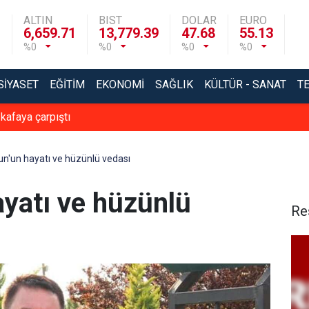
ALTIN
BIST
DOLAR
EURO
6,659.71
13,779.39
47.68
55.13
%0
%0
%0
%0
SIYASET
EĞITIM
EKONOMI
SAĞLIK
KÜLTÜR - SANAT
T
 kafaya çarpıştı
un'un hayatı ve hüzünlü vedası
ayatı ve hüzünlü
Re