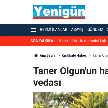
RESMI İLANLAR
ASAYIŞ
GÜNDEM
SON DAKİKA :
Kırıkkale’de iki otomobil kafa
Ana Sayfa
Kırıkkale Haber
Taner Olg
Taner Olgun'un h
vedası