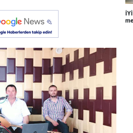
İY
me