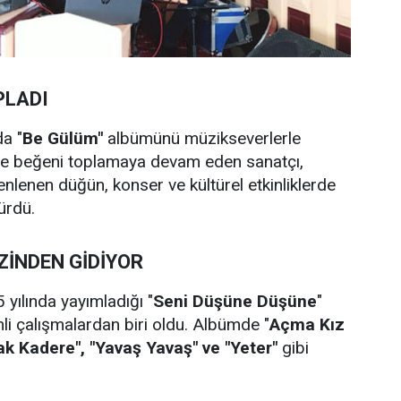
PLADI
da "
Be Gülüm"
albümünü müzikseverlerle
rle beğeni toplamaya devam eden sanatçı,
zenlenen düğün, konser ve kültürel etkinliklerde
ürdü.
ZİNDEN GİDİYOR
 yılında yayımladığı "
Seni Düşüne Düşüne
"
li çalışmalardan biri oldu. Albümde "
Açma Kız
ak Kadere", "Yavaş Yavaş" ve "Yeter"
gibi