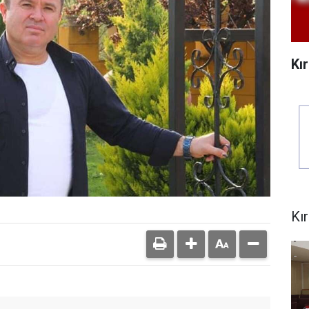
Kı
Kı