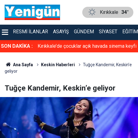
Kırıkkale
34°
RESMI İLANLAR
ASAYIŞ
GÜNDEM
SIYASET
EĞITIM
a sinema keyfi
SON DAKİKA :
Kırıkkale’de uyuşturucu operasyonu!
Ana Sayfa
Keskin Haberleri
Tuğçe Kandemir, Keskin’e
geliyor
Tuğçe Kandemir, Keskin’e geliyor