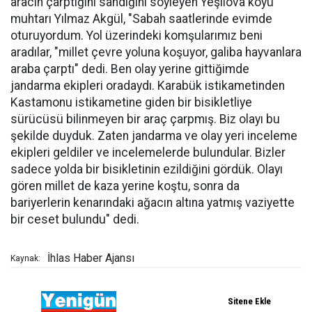
aracın çarptığını sandığını söyleyen Yeşilova köyü
muhtarı Yılmaz Akgül, "Sabah saatlerinde evimde
oturuyordum. Yol üzerindeki komşularımız beni
aradılar, "millet çevre yoluna koşuyor, galiba hayvanlara
araba çarptı" dedi. Ben olay yerine gittiğimde
jandarma ekipleri oradaydı. Karabük istikametinden
Kastamonu istikametine giden bir bisikletliye
sürücüsü bilinmeyen bir araç çarpmış. Biz olayı bu
şekilde duyduk. Zaten jandarma ve olay yeri inceleme
ekipleri geldiler ve incelemelerde bulundular. Bizler
sadece yolda bir bisikletinin ezildiğini gördük. Olayı
gören millet de kaza yerine koştu, sonra da
bariyerlerin kenarındaki ağacın altına yatmış vaziyette
bir ceset bulundu" dedi.
İhlas Haber Ajansı
Kaynak: