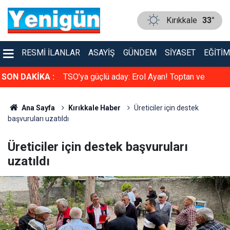
Kırıkkale
33°
RESMI İLANLAR
ASAYIŞ
GÜNDEM
SIYASET
EĞITIM
faya çarpıştı
SON DAKİKA :
TSO’ya güçlü aday: Erol Ayan! Toptan ve
Perakende Gıdacılar Grubunda yarışacak
Ana Sayfa
Kırıkkale Haber
Üreticiler için destek
başvuruları uzatıldı
Üreticiler için destek başvuruları
uzatıldı