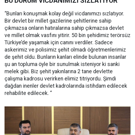
BU DURUM VİCDANIMIZI SIZLATIYOR
“Bunları konuşmak kolay değil vicdanımızı sızlatıyor.
Bir devlet bir millet gazilerine şehitlerine sahip
çıkmazsa onların hatıralarına sahip çıkmazsa devlet
ve millet olmak vasfını yitirir. 50 bin şehidimiz terörsüz
Türkiye’de yaşamak için canını verdiler. Sadece
askerimiz ve polisimiz şehit olmadı öğretmenlerimiz
de şehit oldu. Bunların kanları elinde bulunan insanlar
şu an topluma öyle bir sunulmak isteniyor ki sanki
melek gibi. Biz şehit yakınlarına 2 tane devlette
çalışma kadrosu verirken elimiz titriyordu. Şimdi
dağdan inenler devlet kadrolarında istihdam edilecek
rehabilite edilecek. “