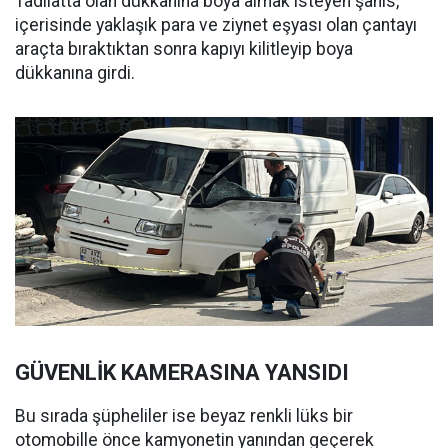
Tadilatta olan dükkanına boya almak isteyen şahıs,
içerisinde yaklaşık para ve ziynet eşyası olan çantayı
araçta bıraktıktan sonra kapıyı kilitleyip boya
dükkanına girdi.
GÜVENLİK KAMERASINA YANSIDI
Bu sırada şüpheliler ise beyaz renkli lüks bir
otomobille önce kamyonetin yanından geçerek