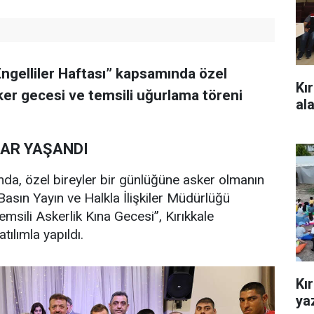
Engelliler Haftası” kapsamında özel
Kı
ker gecesi ve temsili uğurlama töreni
al
LAR YAŞANDI
da, özel bireyler bir günlüğüne asker olmanın
Basın Yayın ve Halkla İlişkiler Müdürlüğü
msili Askerlik Kına Gecesi”, Kırıkkale
ılımla yapıldı.
Kı
yaz