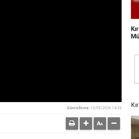
Kı
Mü
Kı
Güncelleme:
15/05/2026 14:33