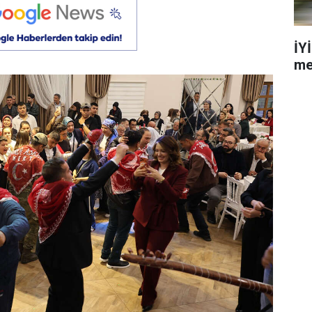
İY
me