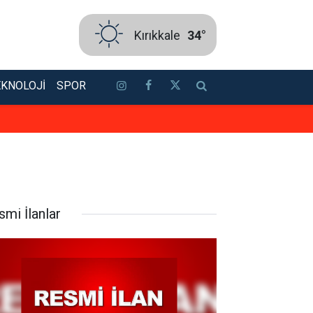
Kırıkkale
34°
EKNOLOJI
SPOR
Kastamonu Raporları Serisi’nin ye
smi İlanlar