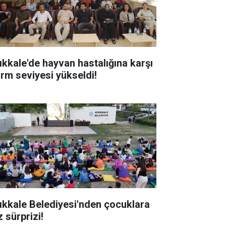
rıkkale'de hayvan hastalığına karşı
arm seviyesi yükseldi!
rıkkale Belediyesi'nden çocuklara
 sürprizi!