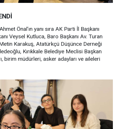
ENDİ
hmet Önal’ın yanı sıra AK Parti İl Başkanı
şkanı Veysel Kutluca, Baro Başkanı Av. Turan
Metin Karakuş, Atatürkçü Düşünce Derneği
edeoğlu, Kırıkkale Belediye Meclisi Başkan
ı, birim müdürleri, asker adayları ve aileleri