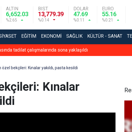
ALTIN
BIST
DOLAR
EURO
6,652.03
13,779.39
47.69
55.16
%2.65
%0.14
%0.11
%0.21
SIYASET
EĞITIM
EKONOMI
SAĞLIK
KÜLTÜR - SANAT
T
ında tadilat çalışmalarında sona yaklaşıldı
özel bekçileri: Kınalar yakıldı, pasta kesildi
kçileri: Kınalar
Re
ildi