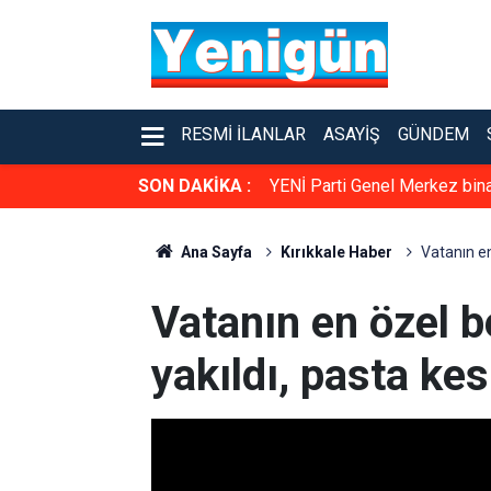
RESMI İLANLAR
ASAYIŞ
GÜNDEM
SON DAKİKA :
YENİ Parti Genel Merkez binas
Ana Sayfa
Kırıkkale Haber
Vatanın en 
Vatanın en özel be
yakıldı, pasta kes