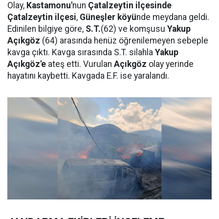
Olay,
Kastamonu'
nun
Çatalzeytin ilçesinde
Çatalzeytin ilçesi
,
Güneşler köyü
nde meydana geldi.
Edinilen bilgiye göre,
S.T.
(62) ve komşusu
Yakup
Açıkgöz
(64) arasında henüz öğrenilemeyen sebeple
kavga çıktı. Kavga sırasında S.T. silahla
Yakup
Açıkgöz'e
ateş etti. Vurulan
Açıkgöz
olay yerinde
hayatını kaybetti. Kavgada E.F. ise yaralandı.