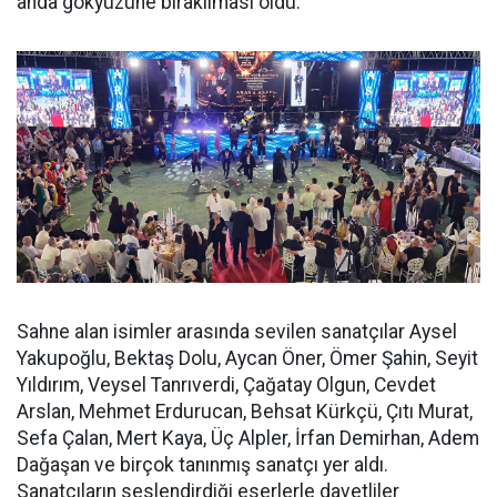
anda gökyüzüne bırakılması oldu.
Sahne alan isimler arasında sevilen sanatçılar Aysel
Yakupoğlu, Bektaş Dolu, Aycan Öner, Ömer Şahin, Seyit
Yıldırım, Veysel Tanrıverdi, Çağatay Olgun, Cevdet
Arslan, Mehmet Erdurucan, Behsat Kürkçü, Çıtı Murat,
Sefa Çalan, Mert Kaya, Üç Alpler, İrfan Demirhan, Adem
Dağaşan ve birçok tanınmış sanatçı yer aldı.
Sanatçıların seslendirdiği eserlerle davetliler