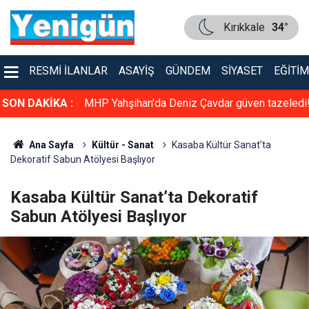
Kırıkkale
34°
RESMI İLANLAR
ASAYIŞ
GÜNDEM
SIYASET
EĞITIM
üven tazeledi!
SON DAKİKA :
Konser gibi sünnet düğünü: Kırıkkale bu düğün
konuşuyor
Ana Sayfa
Kültür - Sanat
Kasaba Kültür Sanat’ta
Dekoratif Sabun Atölyesi Başlıyor
Kasaba Kültür Sanat’ta Dekoratif
Sabun Atölyesi Başlıyor