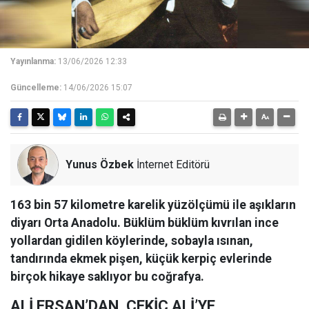
Yayınlanma:
13/06/2026 12:33
Güncelleme:
14/06/2026 15:07
Yunus Özbek
İnternet Editörü
163 bin 57 kilometre karelik yüzölçümü ile aşıkların
diyarı Orta Anadolu. Büklüm büklüm kıvrılan ince
yollardan gidilen köylerinde, sobayla ısınan,
tandırında ekmek pişen, küçük kerpiç evlerinde
birçok hikaye saklıyor bu coğrafya.
ALİ ERSAN’DAN, ÇEKİÇ ALİ’YE