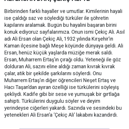
Birbirinden farklı hayaller ve umutlar. Kimilerinin hayali
ise çaldığı saz ve söylediği türküler ile şöhretin
kapılarını aralamak. Bugün bu hayalini başaran birini
konuk ediyoruz sayfalarımıza. Onun ismi Çekiç Ali. Asıl
adı Ali Ersan olan Çekiç Ali, 1932 yılında Kırşehir’in
Kaman ilçesine bağlı Meşe köyünde dünyaya geldi. Ali
Ersan, henüz küçük yaşlarda müziğe merak saldı.
Ersan, Muharrem Ertaş’ın çırağı oldu. Yeteneği ile göz
dolduran Ali, sazını eline aldığı zaman kıvrak kıvrak
çalar, atik bir şekilde şarkılarını söylerdi. Onu
Muharrem Ertaş’ın diğer öğrencileri Neşet Ertaş ve
Hacı Taşan’dan ayıran özelliği ise türkülerini söyleyiş
şekliydi. Kadife gibi bir sese ve yumuşak bir gırtlağa
sahipti. Türkülerini duygulu söyler ve deyim
yerindeyse ciğerleri yakardı. Sazında ve sesindeki bu
yetenekleri Ali Ersan’a ‘Çekiç Ali’ lakabını kazandırdı.