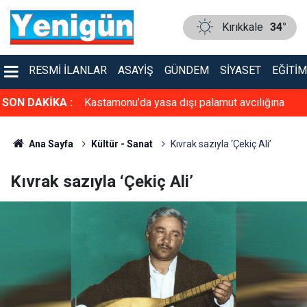
Kırıkkale
34°
RESMI İLANLAR
ASAYIŞ
GÜNDEM
SIYASET
EĞITIM
atları yeniden
SON DAKİKA :
Kastamonu’da yasa dışı palamut avcılığına
geçit yok: 4 kişiye para cezası uygulandı
Ana Sayfa
Kültür - Sanat
Kıvrak sazıyla ‘Çekiç Ali’
Kıvrak sazıyla ‘Çekiç Ali’