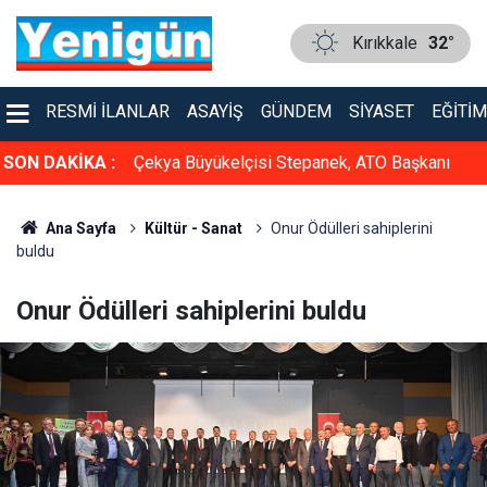
Kırıkkale
32°
RESMI İLANLAR
ASAYIŞ
GÜNDEM
SIYASET
EĞITIM
rarası
SON DAKİKA :
Çekya Büyükelçisi Stepanek, ATO Başkanı
lyon yolcuyu
Baran’ı ziyaret etti
Ana Sayfa
Kültür - Sanat
Onur Ödülleri sahiplerini
buldu
Onur Ödülleri sahiplerini buldu