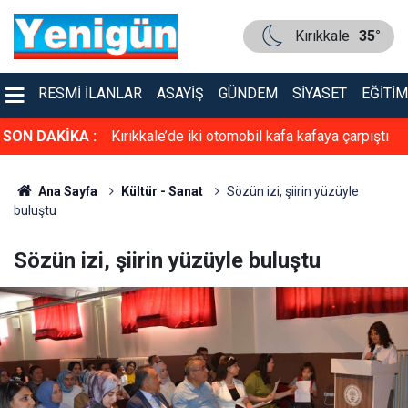
Kırıkkale
35°
RESMI İLANLAR
ASAYIŞ
GÜNDEM
SIYASET
EĞITIM
asiyet!
SON DAKİKA :
Kırıkkale’de iki otomobil kafa kafaya çarpıştı
Ana Sayfa
Kültür - Sanat
Sözün izi, şiirin yüzüyle
buluştu
Sözün izi, şiirin yüzüyle buluştu