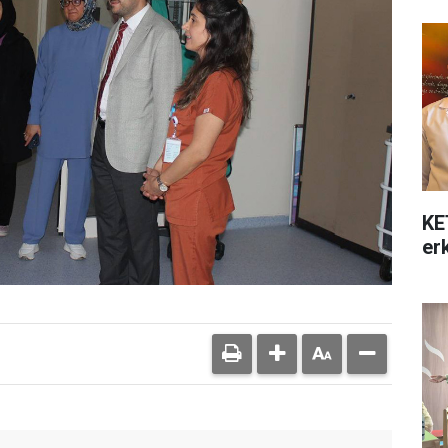
KE
er