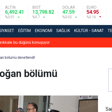
ALTIN
BIST
DOLAR
EURO
6,492.41
13,798.82
47.59
54.95
%0.01
%0.7
%0.02
%0.16
SIYASET
EĞITIM
EKONOMI
SAĞLIK
KÜLTÜR - SANAT
T
ırıkkale bu düğünü konuşuyor
an bölümü denetlendi!
doğan bölümü
Sa