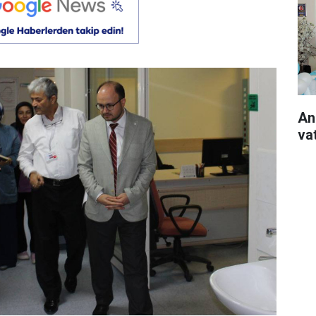
An
va