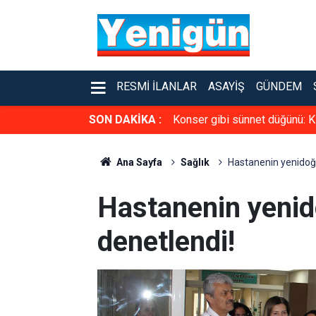
RESMI İLANLAR
ASAYIŞ
GÜNDEM
SON DAKİKA :
Konser gibi sünnet düğünü: K
Ana Sayfa
Sağlık
Hastanenin yenidoğ
Hastanenin yeni
denetlendi!