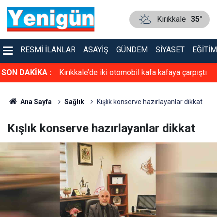
Kırıkkale
35°
RESMI İLANLAR
ASAYIŞ
GÜNDEM
SIYASET
EĞITIM
faya çarpıştı
SON DAKİKA :
TSO’ya güçlü aday: Erol Ayan! Toptan ve
Perakende Gıdacılar Grubunda yarışacak
Ana Sayfa
Sağlık
Kışlık konserve hazırlayanlar dikkat
Kışlık konserve hazırlayanlar dikkat