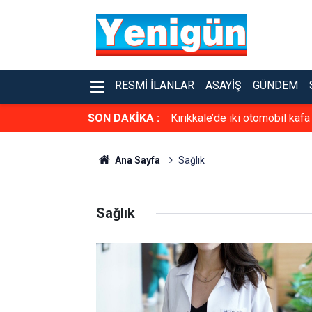
RESMI İLANLAR
ASAYIŞ
GÜNDEM
SON DAKİKA :
Kırıkkale’de iki otomobil kafa
Ana Sayfa
Sağlık
Sağlık