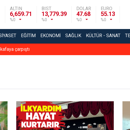
ALTIN
BIST
DOLAR
EURO
6,659.71
13,779.39
47.68
55.13
%0
%0
%0
%0
SIYASET
EĞITIM
EKONOMI
SAĞLIK
KÜLTÜR - SANAT
T
 kafaya çarpıştı