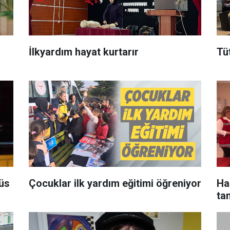
İlkyardım hayat kurtarır
Tüt
rüs
Çocuklar ilk yardım eğitimi öğreniyor
Ha
ta