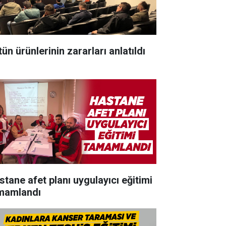
ün ürünlerinin zararları anlatıldı
stane afet planı uygulayıcı eğitimi
mamlandı