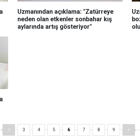
a
Uzmanından açıklama: "Zatürreye
Uz
neden olan etkenler sonbahar kış
bo
aylarında artış gösteriyor"
ol
a
3
4
5
6
7
8
9