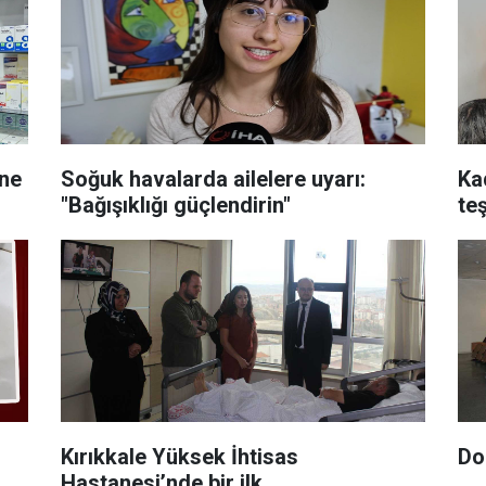
ine
Soğuk havalarda ailelere uyarı:
Ka
"Bağışıklığı güçlendirin"
teş
Kırıkkale Yüksek İhtisas
Do
Hastanesi’nde bir ilk