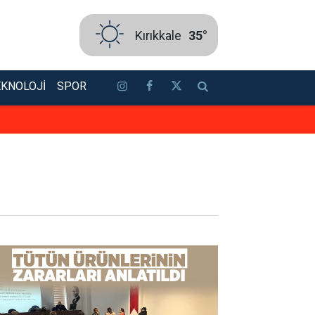
Kırıkkale
35°
EKNOLOJI
SPOR
Elmadağ’daki arazi yangınını kont