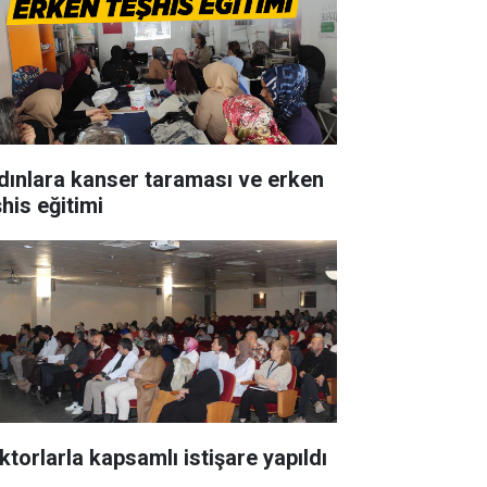
dınlara kanser taraması ve erken
his eğitimi
ktorlarla kapsamlı istişare yapıldı