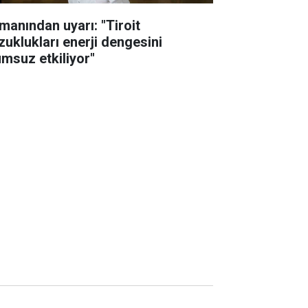
manından uyarı: "Tiroit
zuklukları enerji dengesini
umsuz etkiliyor"