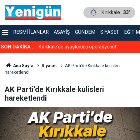
Kırıkkale
33°
RESMI İLANLAR
ASAYIŞ
GÜNDEM
SIYASET
EĞITIM
a sinema keyfi
SON DAKİKA :
Kırıkkale’de uyuşturucu operasyonu!
Ana Sayfa
Siyaset
AK Parti’de Kırıkkale kulisleri
hareketlendi
AK Parti’de Kırıkkale kulisleri
hareketlendi