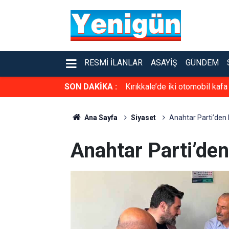
RESMI İLANLAR
ASAYIŞ
GÜNDEM
SON DAKİKA :
Kırıkkale’de iki otomobil kafa
Ana Sayfa
Siyaset
Anahtar Parti’den 
Anahtar Parti’de