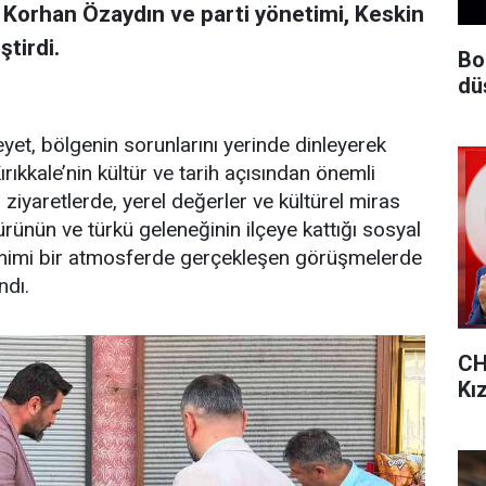
ı Korhan Özaydın ve parti yönetimi, Keskin
ştirdi.
Bo
dü
eyet, bölgenin sorunlarını yerinde dinleyerek
rıkkale’nin kültür ve tarih açısından önemli
n ziyaretlerde, yerel değerler ve kültürel miras
rünün ve türkü geleneğinin ilçeye kattığı sosyal
 Samimi bir atmosferde gerçekleşen görüşmelerde
ndı.
CH
Kı