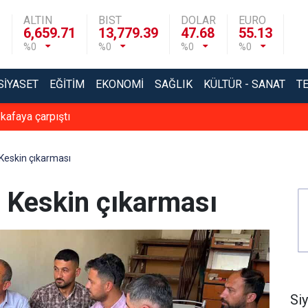
ALTIN
BIST
DOLAR
EURO
6,659.71
13,779.39
47.68
55.13
%0
%0
%0
%0
SIYASET
EĞITIM
EKONOMI
SAĞLIK
KÜLTÜR - SANAT
T
 kafaya çarpıştı
Keskin çıkarması
n Keskin çıkarması
Si