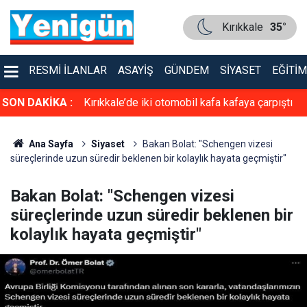
Kırıkkale
35°
RESMI İLANLAR
ASAYIŞ
GÜNDEM
SIYASET
EĞITIM
asiyet!
SON DAKİKA :
Kırıkkale’de iki otomobil kafa kafaya çarpıştı
Ana Sayfa
Siyaset
Bakan Bolat: "Schengen vizesi
süreçlerinde uzun süredir beklenen bir kolaylık hayata geçmiştir"
Bakan Bolat: "Schengen vizesi
süreçlerinde uzun süredir beklenen bir
kolaylık hayata geçmiştir"