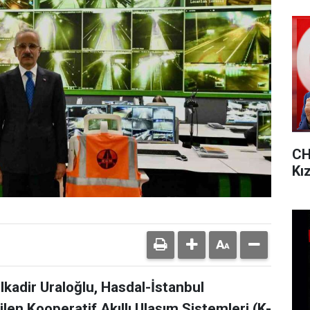
CH
Kı
lkadir Uraloğlu, Hasdal-İstanbul
len Kooperatif Akıllı Ulaşım Sistemleri (K-