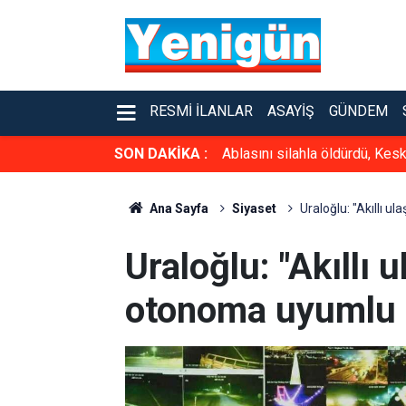
RESMI İLANLAR
ASAYIŞ
GÜNDEM
SON DAKİKA :
Ablasını silahla öldürdü, Kesk
Ana Sayfa
Siyaset
Uraloğlu: "Akıllı u
Uraloğlu: "Akıllı 
otonoma uyumlu h