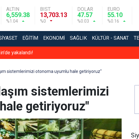
ALTIN
BIST
DOLAR
EURO
6,559.38
13,703.13
47.57
55.10
%1.04
%0
%0.03
%0.16
SIYASET
EĞITIM
EKONOMI
SAĞLIK
KÜLTÜR - SANAT
T
in’de yakalandı!
laşım sistemlerimizi otonoma uyumlu hale getiriyoruz"
ulaşım sistemlerimizi
ale getiriyoruz"
Si