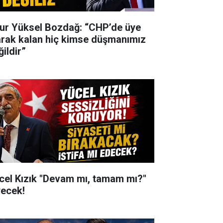
ur Yüksel Bozdağ: “CHP’de üye
arak kalan hiç kimse düşmanımız
ildir”
cel Kızık "Devam mı, tamam mı?"
yecek!