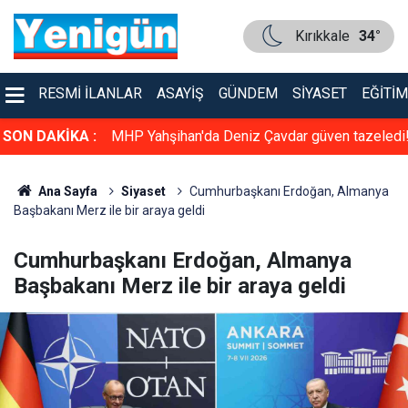
Kırıkkale
34°
RESMI İLANLAR
ASAYIŞ
GÜNDEM
SIYASET
EĞITIM
dürlüğü Resm
SON DAKİKA :
MHP Yahşihan'da Deniz Çavdar güven tazeledi
Ana Sayfa
Siyaset
Cumhurbaşkanı Erdoğan, Almanya
Başbakanı Merz ile bir araya geldi
Cumhurbaşkanı Erdoğan, Almanya
Başbakanı Merz ile bir araya geldi