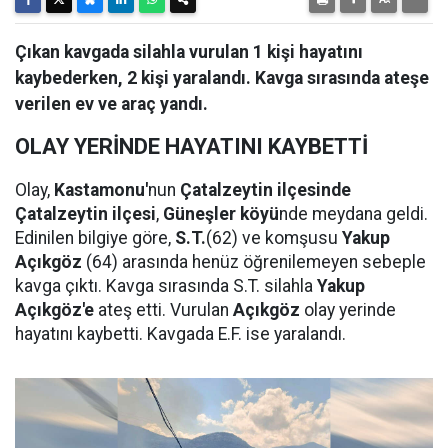
Çıkan kavgada silahla vurulan 1 kişi hayatını
kaybederken, 2 kişi yaralandı. Kavga sırasında ateşe
verilen ev ve araç yandı.
OLAY YERİNDE HAYATINI KAYBETTİ
Olay,
Kastamonu'
nun
Çatalzeytin ilçesinde
Çatalzeytin ilçesi
,
Güneşler köyü
nde meydana geldi.
Edinilen bilgiye göre,
S.T.
(62) ve komşusu
Yakup
Açıkgöz
(64) arasında henüz öğrenilemeyen sebeple
kavga çıktı. Kavga sırasında S.T. silahla
Yakup
Açıkgöz'e
ateş etti. Vurulan
Açıkgöz
olay yerinde
hayatını kaybetti. Kavgada E.F. ise yaralandı.