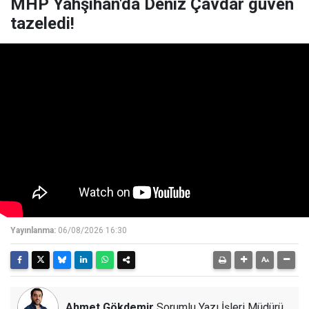
MHP Yahşihan'da Deniz Çavdar güven
tazeledi!
Yayınlanma:
06/08/2026 16:30
Ahmet Gökdemir
Sorumlu Yazı İşleri Müdürü