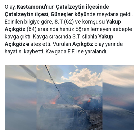
Olay,
Kastamonu'
nun
Çatalzeytin ilçesinde
Çatalzeytin ilçesi
,
Güneşler köyü
nde meydana geldi.
Edinilen bilgiye göre,
S.T.
(62) ve komşusu
Yakup
Açıkgöz
(64) arasında henüz öğrenilemeyen sebeple
kavga çıktı. Kavga sırasında S.T. silahla
Yakup
Açıkgöz'e
ateş etti. Vurulan
Açıkgöz
olay yerinde
hayatını kaybetti. Kavgada E.F. ise yaralandı.