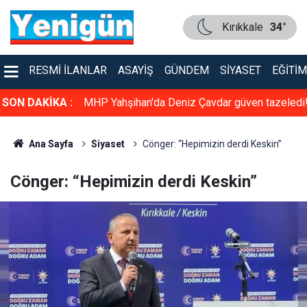
Kırıkkale
34°
RESMI İLANLAR
ASAYIŞ
GÜNDEM
SIYASET
EĞITIM
üven tazeledi!
SON DAKİKA :
Konser gibi sünnet düğünü: Kırıkkale bu düğün
konuşuyor
Ana Sayfa
Siyaset
Cönger: “Hepimizin derdi Keskin”
Cönger: “Hepimizin derdi Keskin”