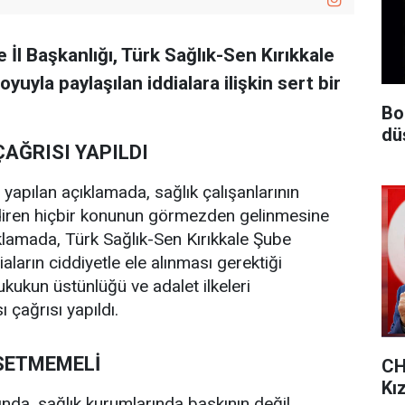
e İl Başkanlığı, Türk Sağlık-Sen Kırıkkale
uyla paylaşılan iddialara ilişkin sert bir
Bo
dü
AĞRISI YAPILDI
 yapılan açıklamada, sağlık çalışanlarının
ndiren hiçbir konunun görmezden gelinmesine
klamada, Türk Sağlık-Sen Kırıkkale Şube
iaların ciddiyetle ele alınması gerektiği
hukukun üstünlüğü ve adalet ilkeleri
 çağrısı yapıldı.
SSETMEMELİ
CH
Kı
ında, sağlık kurumlarında baskının değil