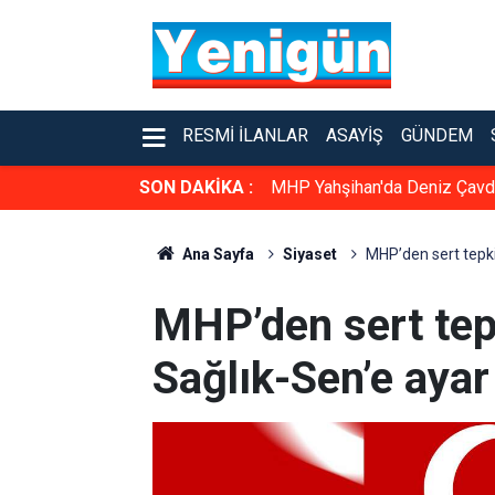
RESMI İLANLAR
ASAYIŞ
GÜNDEM
SON DAKİKA :
MHP Yahşihan'da Deniz Çavda
Ana Sayfa
Siyaset
MHP’den sert tepki
MHP’den sert tep
Sağlık-Sen’e aya