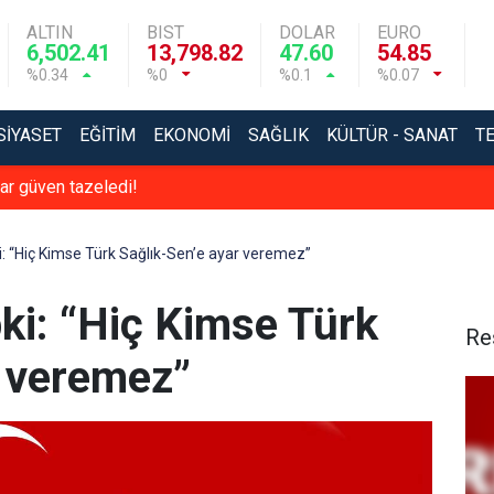
ALTIN
BIST
DOLAR
EURO
6,502.41
13,798.82
47.60
54.85
%0.34
%0
%0.1
%0.07
SIYASET
EĞITIM
EKONOMI
SAĞLIK
KÜLTÜR - SANAT
T
r güven tazeledi!
: “Hiç Kimse Türk Sağlık-Sen’e ayar veremez”
ki: “Hiç Kimse Türk
Re
r veremez”