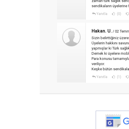
zaman türk sağlık send
sendikaların üyelerine 
Yanıtla
(0)
Hakan. U.
/ 02 Temm
Sizin belirttiğiniz üzer
Üyelerin hakkını savu
yapmışlar ki Türk sağl
Demek ki üyelere mobb
Para konusu tamamıyla
veriliyor.
Keşke bütün sendikalar
Yanıtla
(1)