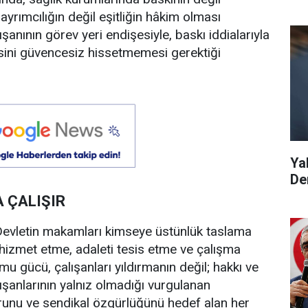
, ayrımcılığın değil eşitliğin hâkim olması
lışanının görev yeri endişesiyle, baskı iddialarıyla
isini güvencesiz hissetmemesi gerektiği
Ya
De
 ÇALIŞIR
“Devletin makamları kimseye üstünlük taslama
hizmet etme, adaleti tesis etme ve çalışma
u gücü, çalışanları yıldırmanın değil; hakkı ve
ışanlarının yalnız olmadığı vurgulanan
urunu ve sendikal özgürlüğünü hedef alan her