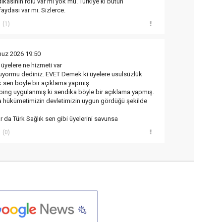
ikasının rolü var mı yok mu. Türkiye'ki bütün
faydası var mı. Sizlerce.
(1)
uz 2026 19:50
e üyelere ne hizmeti var
nuyormu dediniz. EVET Demek ki üyelere usulsüzlük
ık sen böyle bir açıklama yapmış
ing uygulanmış ki sendika böyle bir açıklama yapmış.
 hükümetimizin devletimizin uygun gördüğü şekilde
 da Türk Sağlık sen gibi üyelerini savunsa
(0)