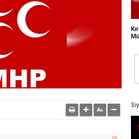
Kı
Mü
Si