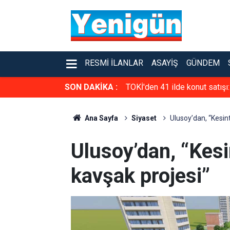
RESMI İLANLAR
ASAYIŞ
GÜNDEM
SON DAKİKA :
TOKİ'den 41 ilde konut satışı
Ana Sayfa
Siyaset
Ulusoy’dan, “Kesinti
Ulusoy’dan, “Kesin
kavşak projesi”