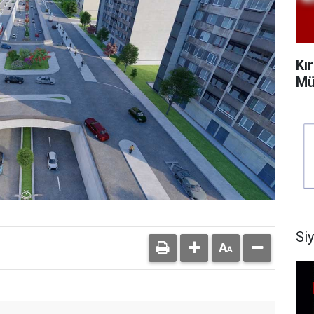
Kı
Mü
Si