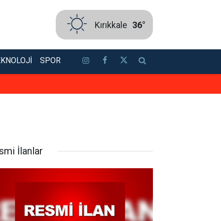
Kırıkkale
36°
EKNOLOJI
SPOR
Başkan Önal, Çalılıöz Mahallesi’nd
smi İlanlar