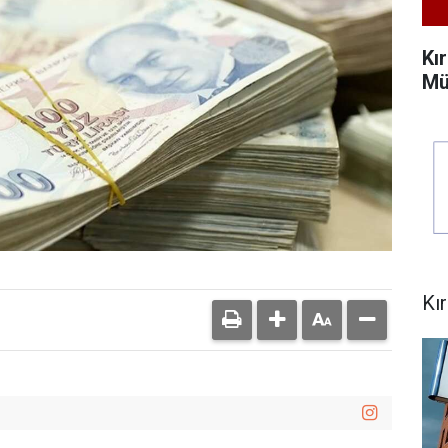
Kı
Mü
Kı