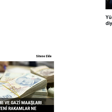
Yü
di