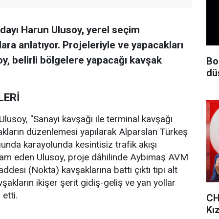
dayı Harun Ulusoy, yerel seçim
ra anlatıyor. Projeleriyle ve yapacakları
y, belirli bölgelere yapacağı kavşak
Bo
dü
LERİ
 Ulusoy, "Sanayi kavşağı ile terminal kavşağı
vşakların düzenlemesi yapılarak Alparslan Türkeş
nda karayolunda kesintisiz trafik akışı
vam eden Ulusoy, proje dâhilinde Aybimaş AVM
esi (Nokta) kavşaklarına battı çıktı tipi alt
akların ikişer şerit gidiş-geliş ve yan yollar
etti.
CH
Kı