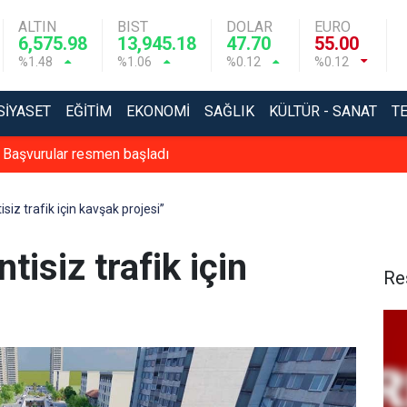
ALTIN
BIST
DOLAR
EURO
6,575.98
13,945.18
47.70
55.00
%1.48
%1.06
%0.12
%0.12
SIYASET
EĞITIM
EKONOMI
SAĞLIK
KÜLTÜR - SANAT
T
: Başvurular resmen başladı
siz trafik için kavşak projesi”
tisiz trafik için
Re