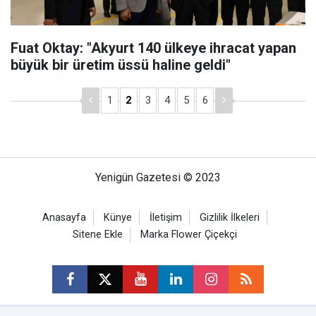
Fuat Oktay: "Akyurt 140 ülkeye ihracat yapan
büyük bir üretim üssü haline geldi"
1
2
3
4
5
6
Yenigün Gazetesi © 2023
Anasayfa
Künye
İletişim
Gizlilik İlkeleri
Sitene Ekle
Marka Flower Çiçekçi