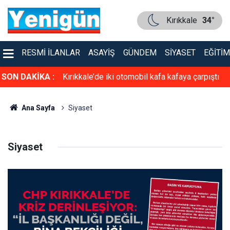
Kırıkkale
34°
RESMI İLANLAR
ASAYIŞ
GÜNDEM
SIYASET
EĞITIM
SON DAKİKA :
Kırıkkale’de iki otomobil kafa kafaya çarpıştı
Ana Sayfa
Siyaset
Siyaset