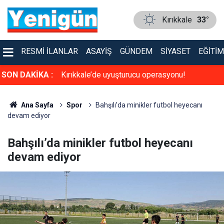
Kırıkkale
33°
RESMI İLANLAR
ASAYIŞ
GÜNDEM
SIYASET
EĞITIM
a sinema keyfi
SON DAKİKA :
Kırıkkale’de uyuşturucu operasyonu!
Ana Sayfa
Spor
Bahşılı’da minikler futbol heyecanı
devam ediyor
Bahşılı’da minikler futbol heyecanı
devam ediyor