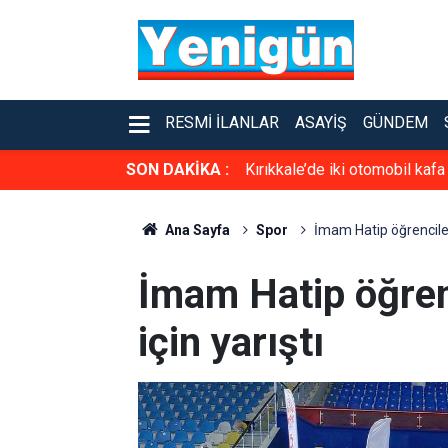
RESMI İLANLAR
ASAYIŞ
GÜNDEM
SON DAKİKA :
Kırıkkale’de iki otomobil kafa
Ana Sayfa
Spor
İmam Hatip öğrenciler
İmam Hatip öğren
için yarıştı