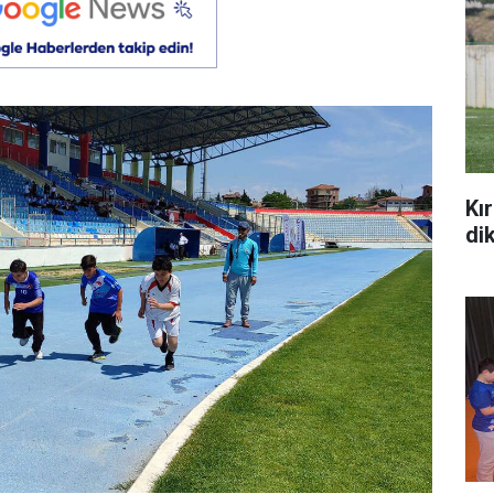
Kı
di