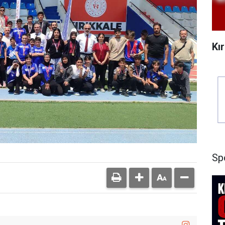
Kı
Sp