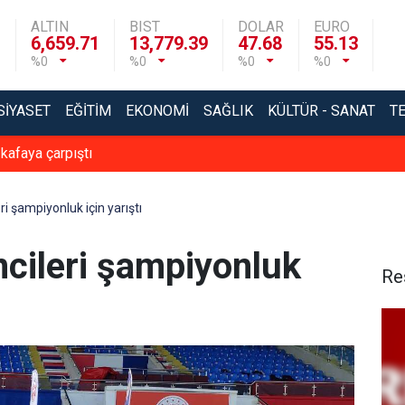
ALTIN
BIST
DOLAR
EURO
6,659.71
13,779.39
47.68
55.13
%0
%0
%0
%0
SIYASET
EĞITIM
EKONOMI
SAĞLIK
KÜLTÜR - SANAT
T
 kafaya çarpıştı
i şampiyonluk için yarıştı
cileri şampiyonluk
Re