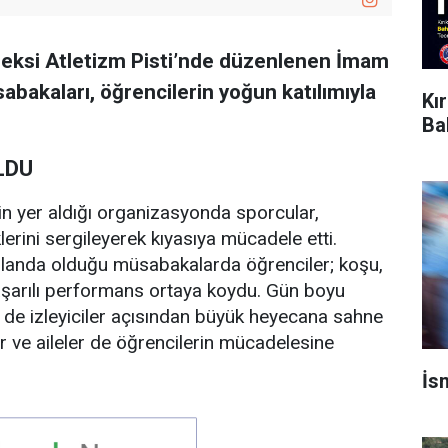
leksi Atletizm Pisti’nde düzenlenen İmam
abakaları, öğrencilerin yoğun katılımıyla
Kı
Ba
LDU
in yer aldığı organizasyonda sporcular,
lerini sergileyerek kıyasıya mücadele etti.
 planda olduğu müsabakalarda öğrenciler; koşu,
başarılı performans ortaya koydu. Gün boyu
de izleyiciler açısından büyük heyecana sahne
 ve aileler de öğrencilerin mücadelesine
İs