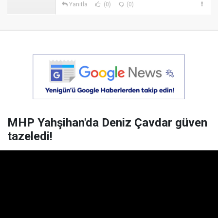
Yanıtla
(0)
(0)
MHP Yahşihan'da Deniz Çavdar güven
tazeledi!