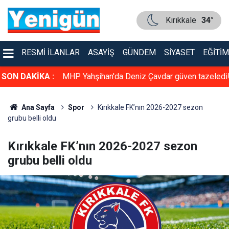
Kırıkkale
34°
RESMI İLANLAR
ASAYIŞ
GÜNDEM
SIYASET
EĞITIM
dürlüğü Resm
SON DAKİKA :
MHP Yahşihan'da Deniz Çavdar güven tazeledi
Ana Sayfa
Spor
Kırıkkale FK’nın 2026-2027 sezon
grubu belli oldu
Kırıkkale FK’nın 2026-2027 sezon
grubu belli oldu