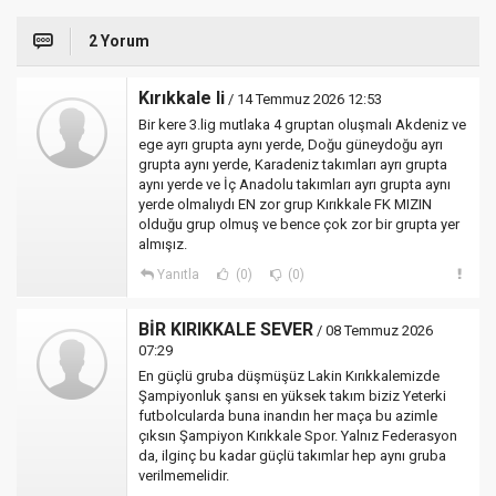
2 Yorum
Kırıkkale li
/ 14 Temmuz 2026 12:53
Bir kere 3.lig mutlaka 4 gruptan oluşmalı Akdeniz ve
ege ayrı grupta aynı yerde, Doğu güneydoğu ayrı
grupta aynı yerde, Karadeniz takımları ayrı grupta
aynı yerde ve İç Anadolu takımları ayrı grupta aynı
yerde olmalıydı EN zor grup Kırıkkale FK MIZIN
olduğu grup olmuş ve bence çok zor bir grupta yer
almışız.
Yanıtla
(0)
(0)
BİR KIRIKKALE SEVER
/ 08 Temmuz 2026
07:29
En güçlü gruba düşmüşüz Lakin Kırıkkalemizde
Şampiyonluk şansı en yüksek takım biziz Yeterki
futbolcularda buna inandın her maça bu azimle
çıksın Şampiyon Kırıkkale Spor. Yalnız Federasyon
da, ilginç bu kadar güçlü takımlar hep aynı gruba
verilmemelidir.