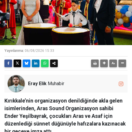
Yayınlanma:
06/08/2026 15:33
Eray Elik
Muhabir
Kırıkkale’nin organizasyon denildiğinde akla gelen
isimlerinden, Aras Sound Organizasyon sahibi
Ender Yeşilbayrak, çocukları Aras ve Asaf için
düzenlediği sünnet düğünüyle hafızalara kazınacak
bir geceye imza attı.