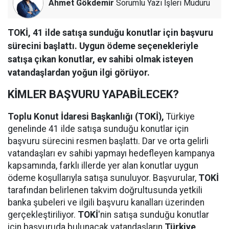
Ahmet Gökdemir
Sorumlu Yazı İşleri Müdürü
TOKİ, 41 ilde satışa sunduğu konutlar için başvuru
sürecini başlattı. Uygun ödeme seçenekleriyle
satışa çıkan konutlar, ev sahibi olmak isteyen
vatandaşlardan yoğun ilgi görüyor.
KİMLER BAŞVURU YAPABİLECEK?
Toplu Konut İdaresi Başkanlığı (TOKİ),
Türkiye
genelinde 41 ilde satışa sunduğu konutlar için
başvuru sürecini resmen başlattı. Dar ve orta gelirli
vatandaşları ev sahibi yapmayı hedefleyen kampanya
kapsamında, farklı illerde yer alan konutlar uygun
ödeme koşullarıyla satışa sunuluyor. Başvurular,
TOKİ
tarafından belirlenen takvim doğrultusunda yetkili
banka şubeleri ve ilgili başvuru kanalları üzerinden
gerçekleştiriliyor.
TOKİ
'nin satışa sunduğu konutlar
için başvuruda bulunacak vatandaşların
Türkiye