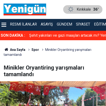
Kırıkkale
36°
RESMI İLANLAR
ASAYIŞ
GÜNDEM
SIYASET
EĞITIM
öğrencilerine
SON DAKİKA :
Şehit yakınları ve gazi maaşları artacak mı? Yen
rakamlar ne olacak?
Ana Sayfa
Spor
Minikler Oryantiring yarışmaları
tamamlandı
Minikler Oryantiring yarışmaları
tamamlandı