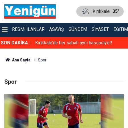
Kırıkkale
35°
RESMI İLANLAR
ASAYIŞ
GÜNDEM
SIYASET
EĞITIM
u İlke Özyüksel
SON DAKİKA :
Kırıkkale’de her sabah aynı hassasiyet!
Ana Sayfa
Spor
Spor