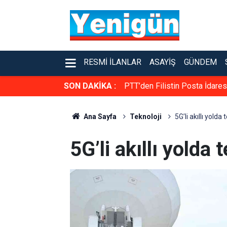
RESMI İLANLAR
ASAYIŞ
GÜNDEM
SON DAKİKA :
PTT’den Filistin Posta İdare
Ana Sayfa
Teknoloji
5G’li akıllı yolda 
5G’li akıllı yolda 