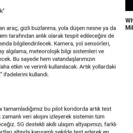
ek"
Wh
Mi
n araç, gizli buzlanma, yola düşen nesne ya da
em tarafından anlık olarak tespit edileceğini de
nında bilgilendirilecek. Kamera, yol sensörleri,
y algılama, meteorolojik bilgi sistemleri ve
recek. Bu sayede hem vatandaşlarımızın
ha etkin ve verimli kullanılacak. Artık yollardaki
ifadelerini kullandı.
ı tamamladığımız bu pilot koridorda artık test
zamanlı veri akışını izleyerek sistemin tüm
eğiz. 5G destekli akıllı ulaşım altyapımızı, farklı
rtları altında kapsamlı şekilde test ederek en