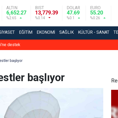
ALTIN
BIST
DOLAR
EURO
6,652.27
13,779.39
47.69
55.20
%2.65
%0.14
%0.1
%0.26
SIYASET
EĞITIM
EKONOMI
SAĞLIK
KÜLTÜR - SANAT
T
si’ne destek
testler başlıyor
testler başlıyor
Re