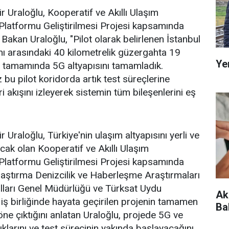
 Uraloğlu, Kooperatif ve Akıllı Ulaşım
Platformu Geliştirilmesi Projesi kapsamında
i. Bakan Uraloğlu, "Pilot olarak belirlenen İstanbul
nı arasındaki 40 kilometrelik güzergahta 19
Yer
un tamamında 5G altyapısını tamamladık.
bu pilot koridorda artık test süreçlerine
akışını izleyerek sistemin tüm bileşenlerini eş
 Uraloğlu, Türkiye'nin ulaşım altyapısını yerli ve
racak olan Kooperatif ve Akıllı Ulaşım
Platformu Geliştirilmesi Projesi kapsamında
Ulaştırma Denizcilik ve Haberleşme Araştırmaları
ları Genel Müdürlüğü ve Türksat Uydu
Ak
ş birliğinde hayata geçirilen projenin tamamen
Ba
 öne çıktığını anlatan Uraloğlu, projede 5G ve
ıklarını ve test sürecinin yakında başlayacağını