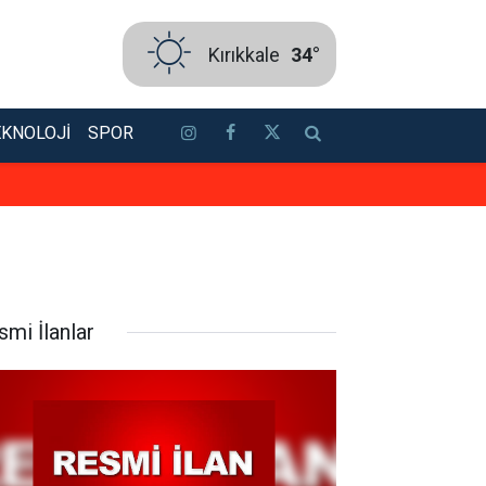
Kırıkkale
34°
EKNOLOJI
SPOR
Bakan Ersoy ile Acun Ilıcalı bir ar
smi İlanlar