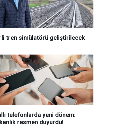
li tren simülatörü geliştirilecek
ıllı telefonlarda yeni dönem:
kanlık resmen duyurdu!