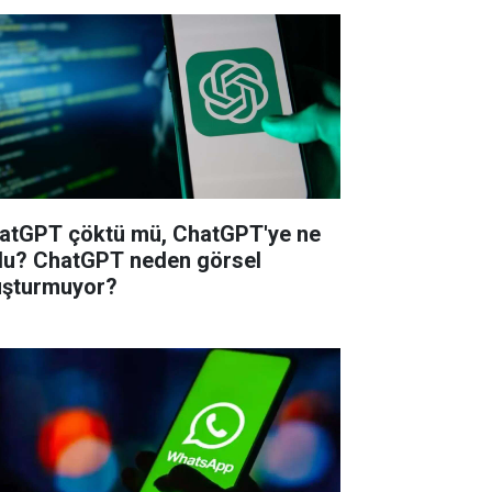
atGPT çöktü mü, ChatGPT'ye ne
du? ChatGPT neden görsel
uşturmuyor?