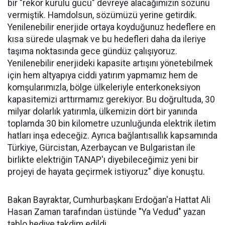
bir "rekor kurulu gücü" devreye alacağımızın sözünü
vermiştik. Hamdolsun, sözümüzü yerine getirdik.
Yenilenebilir enerjide ortaya koyduğunuz hedeflere en
kısa sürede ulaşmak ve bu hedefleri daha da ileriye
taşıma noktasında gece gündüz çalışıyoruz.
Yenilenebilir enerjideki kapasite artışını yönetebilmek
için hem altyapıya ciddi yatırım yapmamız hem de
komşularımızla, bölge ülkeleriyle enterkoneksiyon
kapasitemizi arttırmamız gerekiyor. Bu doğrultuda, 30
milyar dolarlık yatırımla, ülkemizin dört bir yanında
toplamda 30 bin kilometre uzunluğunda elektrik iletim
hatları inşa edeceğiz. Ayrıca bağlantısallık kapsamında
Türkiye, Gürcistan, Azerbaycan ve Bulgaristan ile
birlikte elektriğin TANAP'ı diyebileceğimiz yeni bir
projeyi de hayata geçirmek istiyoruz" diye konuştu.
Bakan Bayraktar, Cumhurbaşkanı Erdoğan'a Hattat Ali
Hasan Zaman tarafından üstünde "Ya Vedud" yazan
tablo hediye takdim edildi.