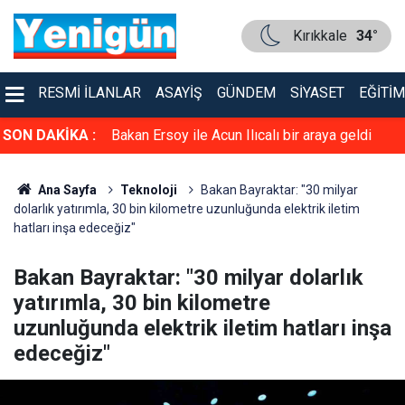
Kırıkkale
34°
RESMI İLANLAR
ASAYIŞ
GÜNDEM
SIYASET
EĞITIM
ne destek
SON DAKİKA :
Bakan Ersoy ile Acun Ilıcalı bir araya geldi
Ana Sayfa
Teknoloji
Bakan Bayraktar: "30 milyar
dolarlık yatırımla, 30 bin kilometre uzunluğunda elektrik iletim
hatları inşa edeceğiz"
Bakan Bayraktar: "30 milyar dolarlık
yatırımla, 30 bin kilometre
uzunluğunda elektrik iletim hatları inşa
edeceğiz"