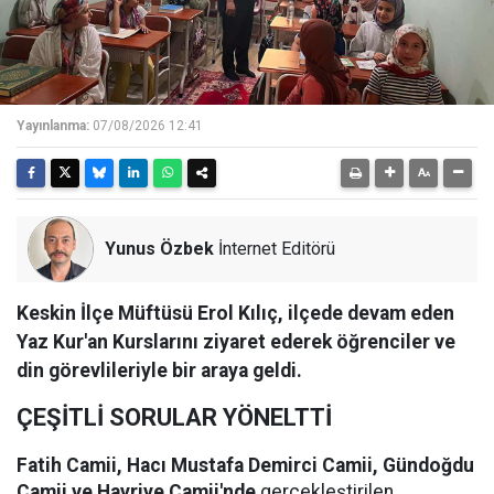
Yayınlanma:
07/08/2026 12:41
Yunus Özbek
İnternet Editörü
Keskin İlçe Müftüsü Erol Kılıç, ilçede devam eden
Yaz Kur'an Kurslarını ziyaret ederek öğrenciler ve
din görevlileriyle bir araya geldi.
ÇEŞİTLİ SORULAR YÖNELTTİ
Fatih Camii, Hacı Mustafa Demirci Camii, Gündoğdu
Camii ve Hayriye Camii'nde
gerçekleştirilen