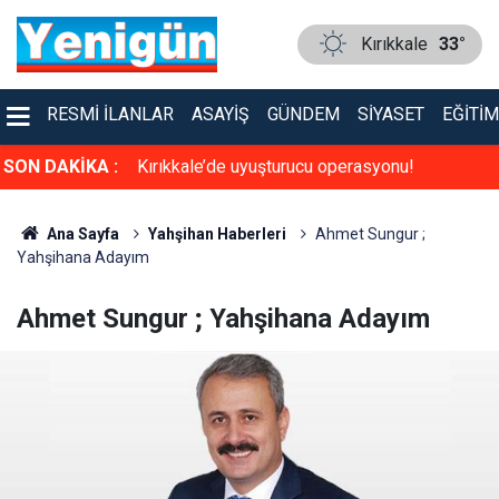
Kırıkkale
33°
RESMI İLANLAR
ASAYIŞ
GÜNDEM
SIYASET
EĞITIM
a sinema keyfi
SON DAKİKA :
Kırıkkale’de uyuşturucu operasyonu!
Ana Sayfa
Yahşihan Haberleri
Ahmet Sungur ;
Yahşihana Adayım
Ahmet Sungur ; Yahşihana Adayım