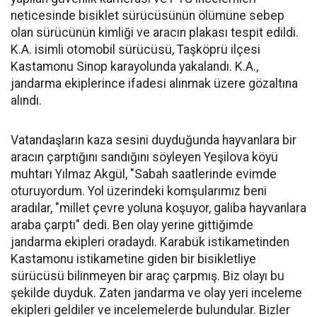
neticesinde bisiklet sürücüsünün ölümüne sebep
olan sürücünün kimliği ve aracın plakası tespit edildi.
K.A. isimli otomobil sürücüsü, Taşköprü ilçesi
Kastamonu Sinop karayolunda yakalandı. K.A.,
jandarma ekiplerince ifadesi alınmak üzere gözaltına
alındı.
Vatandaşların kaza sesini duyduğunda hayvanlara bir
aracın çarptığını sandığını söyleyen Yeşilova köyü
muhtarı Yılmaz Akgül, "Sabah saatlerinde evimde
oturuyordum. Yol üzerindeki komşularımız beni
aradılar, "millet çevre yoluna koşuyor, galiba hayvanlara
araba çarptı" dedi. Ben olay yerine gittiğimde
jandarma ekipleri oradaydı. Karabük istikametinden
Kastamonu istikametine giden bir bisikletliye
sürücüsü bilinmeyen bir araç çarpmış. Biz olayı bu
şekilde duyduk. Zaten jandarma ve olay yeri inceleme
ekipleri geldiler ve incelemelerde bulundular. Bizler