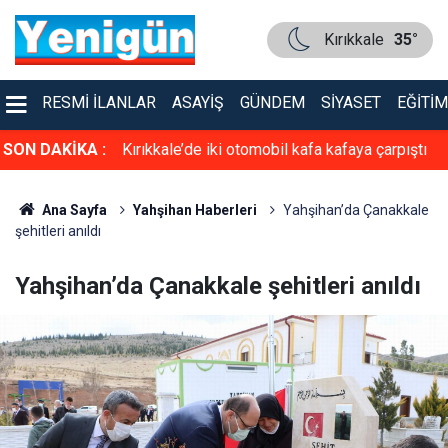
Kırıkkale
35°
RESMI İLANLAR
ASAYIŞ
GÜNDEM
SIYASET
EĞITIM
asiyet!
SON DAKİKA :
Kırıkkale’de iki otomobil kafa kafaya çarpıştı
Ana Sayfa
Yahşihan Haberleri
Yahşihan’da Çanakkale
şehitleri anıldı
Yahşihan’da Çanakkale şehitleri anıldı