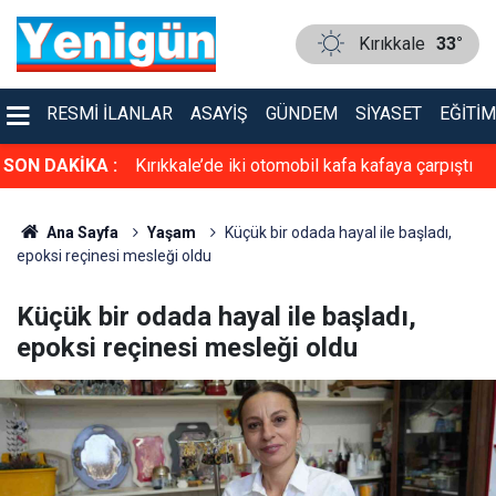
Kırıkkale
33°
RESMI İLANLAR
ASAYIŞ
GÜNDEM
SIYASET
EĞITIM
asiyet!
SON DAKİKA :
Kırıkkale’de iki otomobil kafa kafaya çarpıştı
Ana Sayfa
Yaşam
Küçük bir odada hayal ile başladı,
epoksi reçinesi mesleği oldu
Küçük bir odada hayal ile başladı,
epoksi reçinesi mesleği oldu