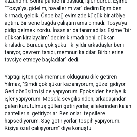
kazandım. Sonra pandemi başladı, işler durdu. Eşime
"Tosya'ya, gidelim, hayallerim var" dedim Eşim beni
kırmadı, geldik. Önce bağ evimizde küçük bir atölye
açtım. Bir sene bağda çalıştım ama olmadı. Tosya'ya
gidip gelmek zordu. İnsanlar da tanımadılar. Eşime "bir
dükkan kiralayalım" dedim kırmadı beni, dükkan
kiraladık. Burada çok şükür iki yıldır arkadaşlar beni
tanıyor, çevrem tanıdı, memnun kaldılar. Birbirlerine
tavsiye etmeye başladılar" dedi.
Yaptığı işten çok memnun olduğunu dile getiren
Yılmaz, "Şimdi çok şükür kazanıyorum, güzel gidiyor.
Geri dönüşüm işi de yapıyorum. Epoksiden hediyelik
işler yapıyorum. Mesela sevgilisinden, arkadaşından
gelen kurutulmuş gülleri getiriyorlar, ailelerinden kalan
dantellerini getiriyorlar. Ben onları tepsilere
hapsediyorum. Saç getiriyorlar, tespih yapıyorum.
Kişiye özel çalışıyorum" diye konuştu.