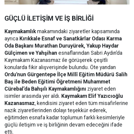
GÜÇLÜ İLETİŞİM VE İŞ BİRLİĞİ
Kaymakamlık
makamındaki ziyaretler kapsamında
ayrıca
Kırıkkale Esnaf ve Sanatkârlar Odası Karma
Oda Başkanı Murathan Duruyürek, Yakup Haydar
Gülçimen ve Yahşihan
esnaflarından Sabri Aydın’da
Kaymakam Kazanasmaz ile görüşerek çeşitli
konularda fikir alışverişinde bulundu. Öte yandan
Ordu'nun Gürgentepe İlçe Millî Eğitim Müdürü Salih
Baş ile Beden Eğitimi Öğretmeni Muhammet
Cürebal’da Bahşılı Kaymakamlığını
ziyaret eden
isimler arasında yer aldı.
Kaymakam Elif Yazıcıoğlu
Kazanasmaz
, kendisini ziyaret eden tüm misafirlerine
nazik ziyaretlerinden dolayı teşekkür ederek,
eğitimden esnafa kadar toplumun farklı kesimleriyle
güçlü iletişim ve iş birliğinin devam edeceğini ifade
etti.