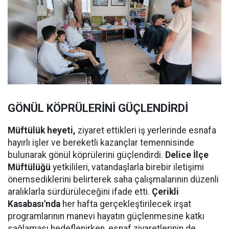
GÖNÜL KÖPRÜLERİNİ GÜÇLENDİRDİ
Müftülük heyeti,
ziyaret ettikleri iş yerlerinde esnafa
hayırlı işler ve bereketli kazançlar temennisinde
bulunarak gönül köprülerini güçlendirdi.
Delice İlçe
Müftülüğü
yetkilileri, vatandaşlarla birebir iletişimi
önemsediklerini belirterek saha çalışmalarının düzenli
aralıklarla sürdürüleceğini ifade etti.
Çerikli
Kasabası'nda
her hafta gerçekleştirilecek irşat
programlarının manevi hayatın güçlenmesine katkı
sağlaması hedeflenirken, esnaf ziyaretlerinin de