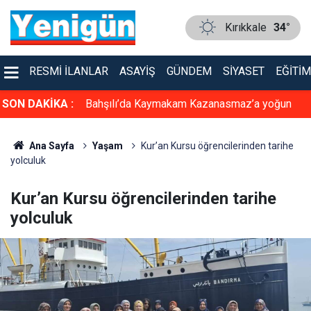
Kırıkkale
34°
RESMI İLANLAR
ASAYIŞ
GÜNDEM
SIYASET
EĞITIM
de yakalandı!
SON DAKİKA :
Bahşılı’da Kaymakam Kazanasmaz’a yoğun
ziyaret
Ana Sayfa
Yaşam
Kur’an Kursu öğrencilerinden tarihe
yolculuk
Kur’an Kursu öğrencilerinden tarihe
yolculuk