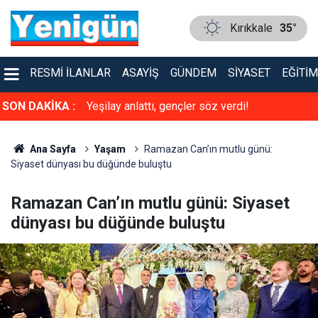
Kırıkkale
35°
RESMI İLANLAR
ASAYIŞ
GÜNDEM
SIYASET
EĞITIM
de! Eğlence ve
SON DAKİKA :
Yeşilay anlattı, gençler söz verdi!
Ana Sayfa
Yaşam
Ramazan Can’ın mutlu günü:
Siyaset dünyası bu düğünde buluştu
Ramazan Can’ın mutlu günü: Siyaset
dünyası bu düğünde buluştu