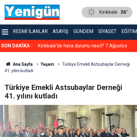
Kırıkkale
36°
RESMI İLANLAR
ASAYIŞ
GÜNDEM
SIYASET
EĞITIM
i: 7 Ağustos
SON DAKİKA :
Kırıkkale'de hava durumu nasıl? 7 Ağustos
2026
Ana Sayfa
Yaşam
Türkiye Emekli Astsubaylar Derneği
41. yılını kutladı
Türkiye Emekli Astsubaylar Derneği
41. yılını kutladı