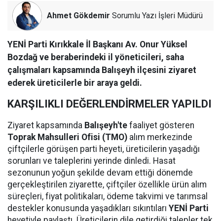
Ahmet Gökdemir
Sorumlu Yazı İşleri Müdürü
YENİ Parti Kırıkkale İl Başkanı Av. Onur Yüksel
Bozdağ ve beraberindeki il yöneticileri, saha
çalışmaları kapsamında Balışeyh ilçesini ziyaret
ederek üreticilerle bir araya geldi.
KARŞILIKLI DEĞERLENDİRMELER YAPILDI
Ziyaret kapsamında
Balışeyh'te
faaliyet gösteren
Toprak Mahsulleri Ofisi (TMO)
alım merkezinde
çiftçilerle görüşen parti heyeti, üreticilerin yaşadığı
sorunları ve taleplerini yerinde dinledi. Hasat
sezonunun yoğun şekilde devam ettiği dönemde
gerçekleştirilen ziyarette, çiftçiler özellikle ürün alım
süreçleri, fiyat politikaları, ödeme takvimi ve tarımsal
destekler konusunda yaşadıkları sıkıntıları
YENİ Parti
heyetiyle paylaştı. Üreticilerin dile getirdiği talepler tek