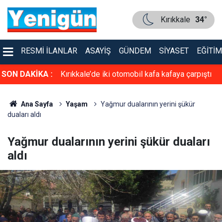
Kırıkkale
34°
RESMI İLANLAR
ASAYIŞ
GÜNDEM
SIYASET
EĞITIM
SON DAKİKA :
Kırıkkale’de iki otomobil kafa kafaya çarpıştı
Ana Sayfa
Yaşam
Yağmur dualarının yerini şükür
duaları aldı
Yağmur dualarının yerini şükür duaları
aldı