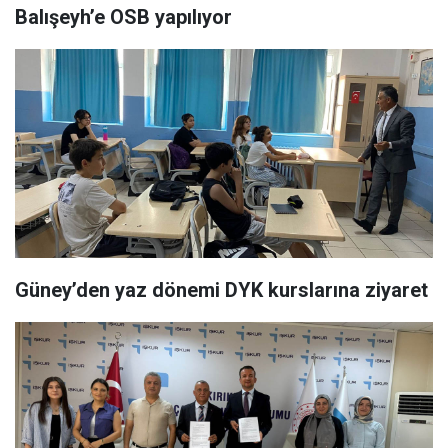
Balışeyh’e OSB yapılıyor
Güney’den yaz dönemi DYK kurslarına ziyaret