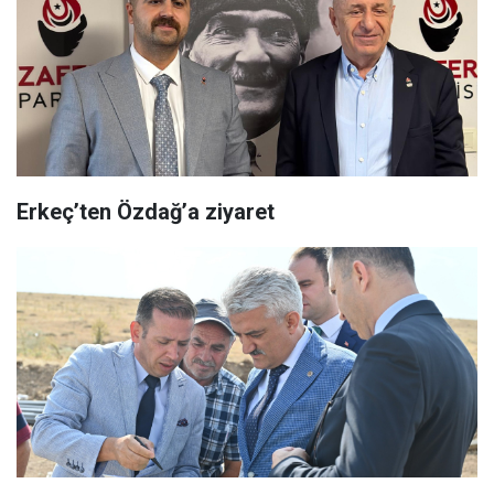
Erkeç’ten Özdağ’a ziyaret