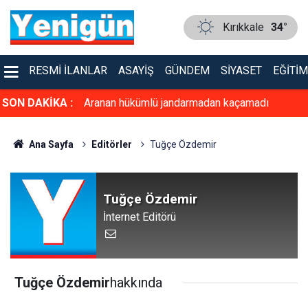
Kırıkkale
34°
RESMI İLANLAR
ASAYIŞ
GÜNDEM
SIYASET
EĞITIM
çamadı
SON DAKİKA :
İsmail Balaban başpehlivan oldu
Ana Sayfa
Editörler
Tuğçe Özdemir
Tuğçe Özdemir
İnternet Editörü
Tuğçe Özdemir
hakkında